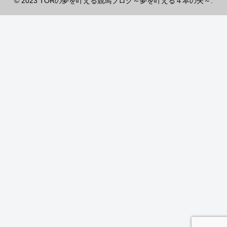
© 2023 TORの夢を叶える競馬ブログ～夢を叶える４本の矢～.