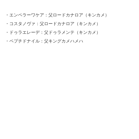
・エンペラーワケア：父ロードカナロア（キンカメ）
・コスタノヴァ：父ロードカナロア（キンカメ）
・ドゥラエレーデ：父ドゥラメンテ（キンカメ）
・ペプチドナイル：父キングカメハメハ