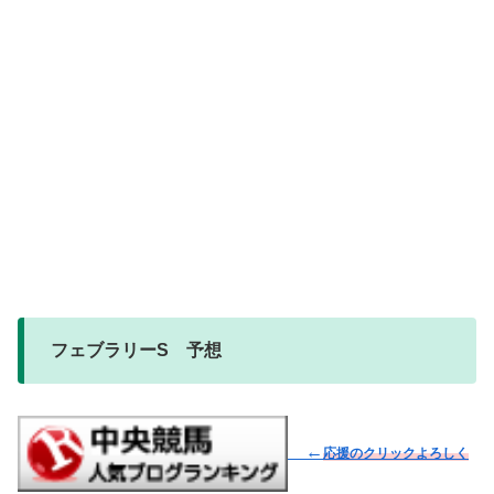
フェブラリーS 予想
←
応援のクリックよろしく