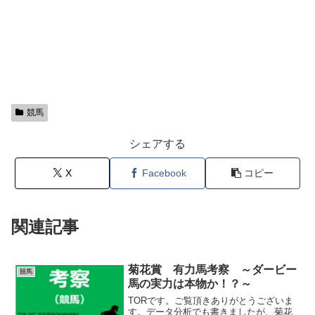
競馬
シェアする
X
Facebook
コピー
関連記事
菊花賞 有力馬考察 ～ダービー
競馬
馬の実力は本物か！？～
TORです。ご覧頂きありがとうございま
す。データ分析でも書きましたが、菊花