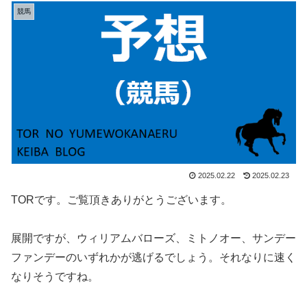
競馬
2025.02.22
2025.02.23
TORです。ご覧頂きありがとうございます。
展開ですが、ウィリアムバローズ、ミトノオー、サンデー
ファンデーのいずれかが逃げるでしょう。それなりに速く
なりそうですね。