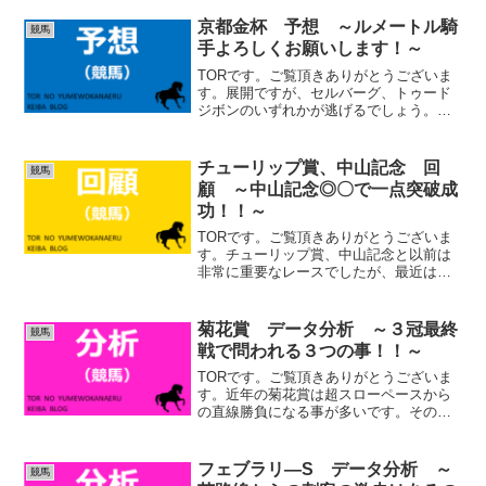
も知れません。メンバー的にハイペース
は想像できないですね。スロー～ミドル
京都金杯 予想 ～ルメートル騎
競馬
想定です。コラソンビー...
手よろしくお願いします！～
TORです。ご覧頂きありがとうございま
す。展開ですが、セルバーグ、トゥード
ジボンのいずれかが逃げるでしょう。ド
ーブネはハナにはこだわりませんので、
その後ろからの競馬になると思います。
それに続く形でアルナシーム、アヴェラ
チューリップ賞、中山記念 回
競馬
ーレは中団からの競馬に...
顧 ～中山記念◎〇で一点突破成
功！！～
TORです。ご覧頂きありがとうございま
す。チューリップ賞、中山記念と以前は
非常に重要なレースでしたが、最近は影
が薄いです。今年も本番に向けてはどう
かな、、、というレースでしたね。
(adsbygoogle = window.adsbygoo...
菊花賞 データ分析 ～３冠最終
競馬
戦で問われる３つの事！！～
TORです。ご覧頂きありがとうございま
す。近年の菊花賞は超スローペースから
の直線勝負になる事が多いです。その
為、ひと昔前とは問われるモノが違って
きています。少し昔の話になりますが、
なかなか菊花賞を勝てなかった、ディー
フェブラリ―S データ分析 ～
競馬
プインパクト産駒がポンポ...