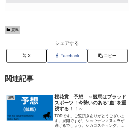
競馬
シェアする
X
Facebook
コピー
関連記事
桜花賞 予想 ～競馬はブラッド
競馬
スポーツ！今勢いのある”血”を重
視する！！～
TORです。ご覧頂きありがとうございま
す。展開ですが、ショウナンマヌエラが
逃げるでしょう。シカゴスティング、セ
キトバイースト辺りが競りかけていくか