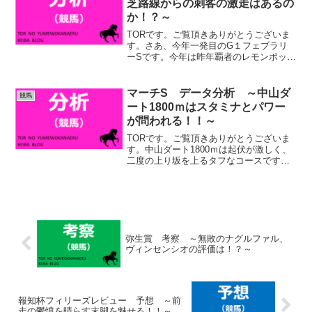
芝路線からの刺客の激走はあるの
か！？～
TORです。ご覧頂きありがとうございま
す。さあ、今年一発目のG１フェブラリ
ーSです。今年は昨年覇者のレモンポップ
を始め、有力馬がドバイへ参戦する為、
少し寂しいメンバーになりそうです。未
来のスター候補オメガギネスも今のとこ
マーチS データ分析 ～中山ダ
競馬
ろ除外対象ですしね。...
ート1800ｍはスタミナとパワー
が問われる！！～
TORです。ご覧頂きありがとうございま
す。中山ダート1800ｍは起伏が激しく、
二度の上り坂を上るタフなコースです。
35秒台の速い上がりは求められません。
好走する為には急坂を苦にしないスタミ
ナとパワーが必須です。 (adsbygoogle
=...
弥生賞 考察 ～無敗のナグルファル、
ヴィンセンシオの評価は！？～
報知杯フィリーズレビュー 予想 ～前
走の鬱憤を晴らす末脚を魅せる！！～