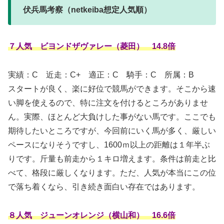
伏兵馬考察（netkeiba想定人気順）
７人気 ビヨンドザヴァレー（菱田） 14.8倍
実績：C
近走：C+ 適正：C 騎手：C 所属：B
スタートが良く、楽に好位で競馬ができます。そこから速
い脚を使えるので、特に注文を付けるところがありませ
ん。実際、ほとんど大負けした事がない馬です。ここでも
期待したいところですが、今回前にいく馬が多く、厳しい
ペースになりそうですし、1600ｍ以上の距離は１年半ぶ
りです。斤量も前走から１キロ増えます。条件は前走と比
べて、格段に厳しくなります。ただ、人気が本当にこの位
で落ち着くなら、引き続き面白い存在ではあります。
８人気 ジューンオレンジ（横山和） 16.6倍