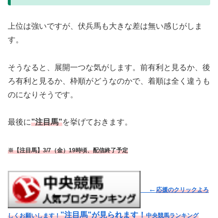
上位は強いですが、伏兵馬も大きな差は無い感じがしま
す。
そうなると、展開一つな気がします。前有利と見るか、後
ろ有利と見るか、枠順がどうなのかで、着順は全く違うも
のになりそうです。
最後に
”注目馬”
を挙げておきます。
※【注目馬】3/7（金）19時頃、配信終了予定
←
応援のクリックよろ
”注目馬”が見られます！
しくお願いします！
中央競馬ランキング