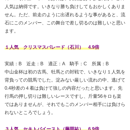
人気は納得です。いきなり勝ち負けしてもおかしくありま
せん。ただ、前走のように出遅れるような事があると、流
石にこのメンバー、この舞台で差し切るのは難しいと思い
ます。
１人気 クリスマスパレード（石川） 4.9倍
実績：B
近走：B 適正：A 騎手：C 所属：B
中山金杯は初の古馬、牡馬との対戦で、いきなり１人気を
背負っての競馬でした。淀みない厳しい流れの中、逃げて
0.4秒差の４着は負けて強しの内容だったと思います。先
行馬の押し切りは難しいレースですし、斤量56キロも楽
ではありませんが、それでもこのメンバー相手には負けら
れないところでしょう。
３人気 セキトバイースト（藤岡祐） 6.9倍