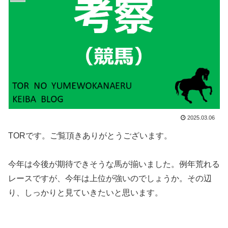
2025.03.06
TORです。ご覧頂きありがとうございます。
今年は今後が期待できそうな馬が揃いました。例年荒れる
レースですが、今年は上位が強いのでしょうか。その辺
り、しっかりと見ていきたいと思います。