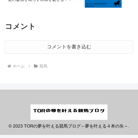
コメント
コメントを書き込む
ホーム
競馬
© 2023 TORの夢を叶える競馬ブログ～夢を叶える４本の矢～.