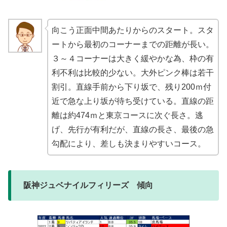
向こう正面中間あたりからのスタート。スタ
ートから最初のコーナーまでの距離が長い。
３～４コーナーは大きく緩やかな為、枠の有
利不利は比較的少ない。大外ピンク棒は若干
割引。直線手前から下り坂で、残り200ｍ付
近で急な上り坂が待ち受けている。直線の距
離は約474ｍと東京コースに次ぐ長さ。逃
げ、先行が有利だが、直線の長さ、最後の急
勾配により、差しも決まりやすいコース。
阪神ジュベナイルフィリーズ 傾向