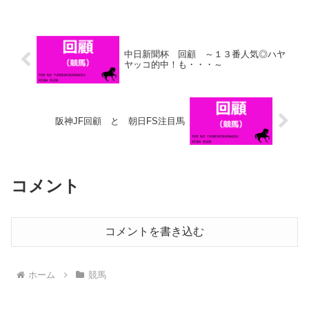
ませんが、速い先行馬が揃っていますの
で、前半はGⅠらしい厳...
中日新聞杯 回顧 ～１３番人気◎ハヤ
ヤッコ的中！も・・・～
阪神JF回顧 と 朝日FS注目馬
コメント
コメントを書き込む
ホーム
競馬