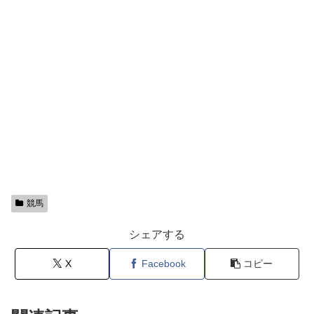
競馬
シェアする
X
Facebook
コピー