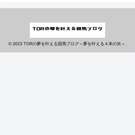
© 2023 TORの夢を叶える競馬ブログ～夢を叶える４本の矢～.