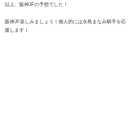
以上、阪神JFの予想でした！
阪神JF楽しみましょう！個人的には永島まなみ騎手を応
援します！