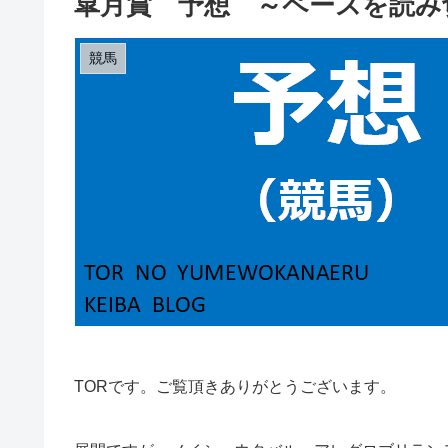
皐月賞 予想 ～ペースを読み
競馬
TORです。ご覧頂きありがとうございます。