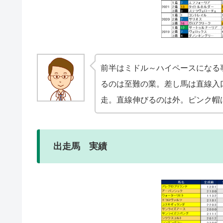
前半はミドル～ハイペースになる
るのは至難の業。差し馬は直線入
走。直線伸びるのは外。ピンク帽
出走馬 実績