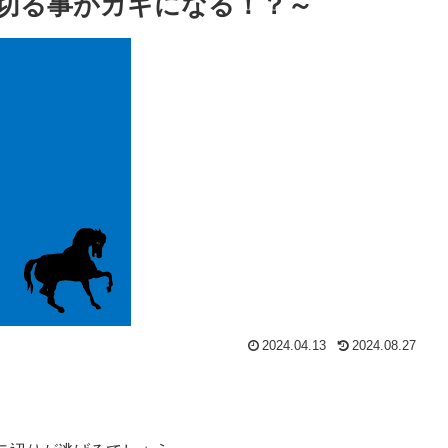
切る事がカギになる！？～
2024.04.13
2024.08.27