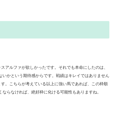
ラスアルファが欲しかったです。それでも本命にしたのは、
ないかという期待感からです。戦績はキレイではありません
ます。こちらが考えている以上に強い馬であれば、この枠順
くならなければ、絶好枠に化ける可能性もありますね。