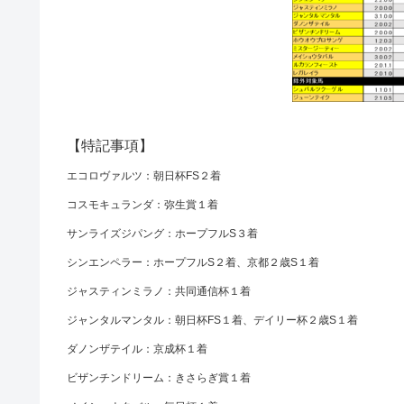
【特記事項】
エコロヴァルツ：朝日杯FS２着
コスモキュランダ：弥生賞１着
サンライズジパング：ホープフルS３着
シンエンペラー：ホープフルS２着、京都２歳S１着
ジャスティンミラノ：共同通信杯１着
ジャンタルマンタル：朝日杯FS１着、デイリー杯２歳S１着
ダノンザテイル：京成杯１着
ビザンチンドリーム：きさらぎ賞１着