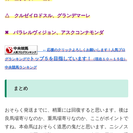
△ クルゼイロドスル、グランデマーレ
✖ パラレルヴィジョン、アスクコンナモンダ
←
応援のクリックよろしくお願いします！人気ブロ
トップ５を目指しています！
グランキングで
（現在１０～１５位）
中央競馬ランキング
まとめ
おそらく発送までに、稍重には回復すると思います。後は
良馬場寄りなのか、重馬場寄りなのか、ここがポイントで
すね。本命馬はおそらく道悪の鬼だと思います。ニシノス