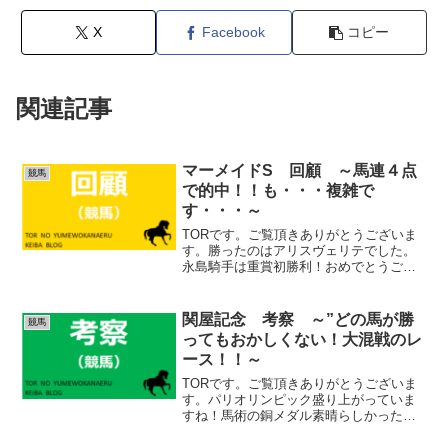
X
Facebook
コピー
関連記事
マーメイドS 回顧 ～馬連４点
競馬
で的中！！も・・・複雑で
す・・・～
TORです。ご覧頂きありがとうございま
す。勝ったのはアリスヴェリテでした。
永島騎手は重賞初勝利！おめでとうござ
います！ (adsbygoogle =
window.adsbygoogle || []).push({});回顧１
着 ☆アリスヴ...
関屋記念 考察 ～”どの馬が勝
競馬
ってもおかしくない！大混戦のレ
ース！！～
TORです。ご覧頂きありがとうございま
す。パリオリンピック盛り上がっていま
すね！馬術の銅メダル素晴らしかったで
す！競馬も正式種目になってくれません
かね笑。めちゃくちゃ盛り上がると思う