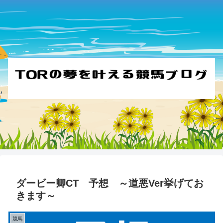
ダービー卿CT 予想 ～道悪Ver挙げてお
きます～
競馬