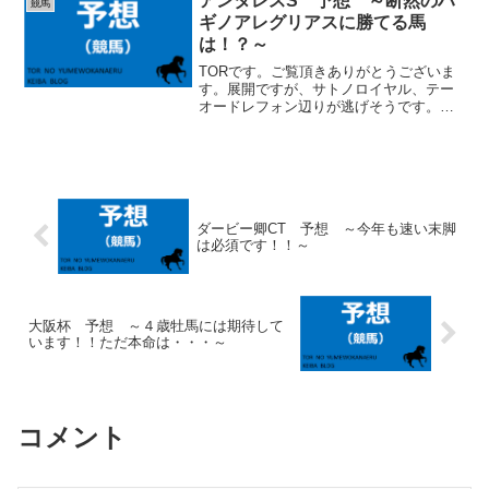
アンタレスS 予想 ～断然のハ
競馬
いると、どうしても当て...
ギノアレグリアスに勝てる馬
は！？～
TORです。ご覧頂きありがとうございま
す。展開ですが、サトノロイヤル、テー
オードレフォン辺りが逃げそうです。ど
ちらも真ん中より内の良い枠に入りまし
たし、他にポジションをとりたい馬がそ
れほど多くありません。ハイペースにな
りやすいコースですが、...
ダービー卿CT 予想 ～今年も速い末脚
は必須です！！～
大阪杯 予想 ～４歳牡馬には期待して
います！！ただ本命は・・・～
コメント