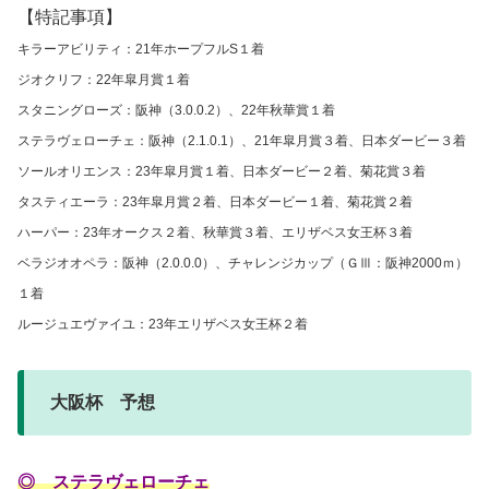
【特記事項】
キラーアビリティ：21年ホープフルS１着
ジオクリフ：22年皐月賞１着
スタニングローズ：阪神（3.0.0.2）、22年秋華賞１着
ステラヴェローチェ：阪神（2.1.0.1）、21年皐月賞３着、日本ダービー３着
ソールオリエンス：23年皐月賞１着、日本ダービー２着、菊花賞３着
タスティエーラ：23年皐月賞２着、日本ダービー１着、菊花賞２着
ハーパー：23年オークス２着、秋華賞３着、エリザベス女王杯３着
ベラジオオペラ：阪神（2.0.0.0）、チャレンジカップ（ＧⅢ：阪神2000ｍ）
１着
ルージュエヴァイユ：23年エリザベス女王杯２着
大阪杯 予想
◎ ステラヴェローチェ