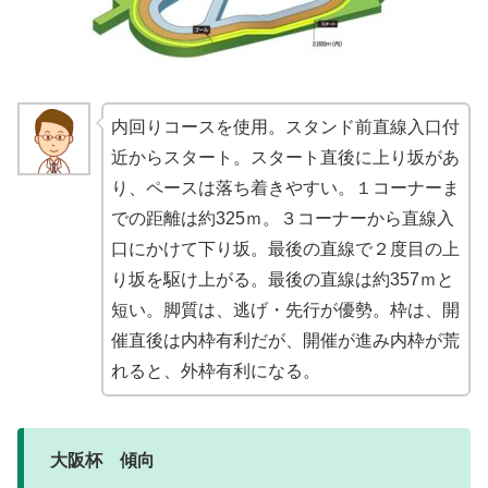
内回りコースを使用。スタンド前直線入口付
近からスタート。スタート直後に上り坂があ
り、ペースは落ち着きやすい。１コーナーま
での距離は約325ｍ。３コーナーから直線入
口にかけて下り坂。最後の直線で２度目の上
り坂を駆け上がる。最後の直線は約357ｍと
短い。脚質は、逃げ・先行が優勢。枠は、開
催直後は内枠有利だが、開催が進み内枠が荒
れると、外枠有利になる。
大阪杯 傾向