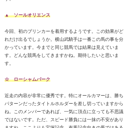
▲ ソールオリエンス
今回、初のブリンカーを着用するようです。この効果がど
れだけ出るでしょうか。横山武騎手は一番この馬の事を分
かっています。今までと同じ競馬では結果は見えていま
す。どんな競馬をしてきますかね。期待したいと思いま
す。
☆ ローシャムパーク
近走の内容が非常に優秀です。特にオールカマーは、勝ち
パターンだったタイトルホルダーを差し切っていますから
ね。このメンバーであれば、一気に頂点に立っても不思議
ではないです。ただ、スピード勝負には一抹の不安があり
ますね。ここよりも宝塚記念、有馬記念向きの馬ではある