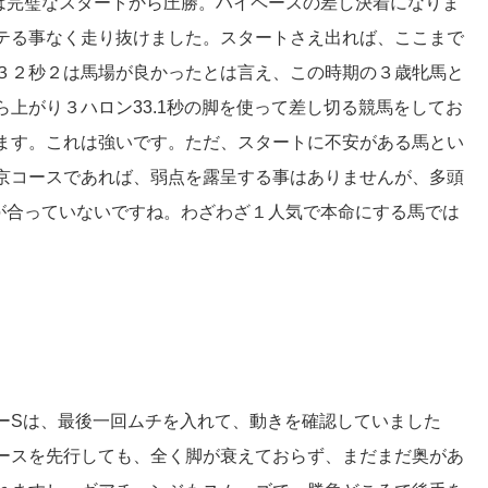
は完璧なスタートから圧勝。ハイペースの差し決着になりま
テる事なく走り抜けました。スタートさえ出れば、ここまで
３２秒２は馬場が良かったとは言え、この時期の３歳牝馬と
上がり３ハロン33.1秒の脚を使って差し切る競馬をしてお
ます。これは強いです。ただ、スタートに不安がある馬とい
京コースであれば、弱点を露呈する事はありませんが、多頭
が合っていないですね。わざわざ１人気で本命にする馬では
ーSは、最後一回ムチを入れて、動きを確認していました
ースを先行しても、全く脚が衰えておらず、まだまだ奥があ