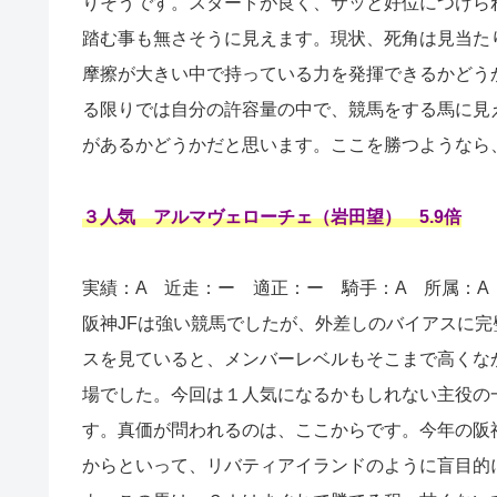
りそうです。スタートが良く、サッと好位につけら
踏む事も無さそうに見えます。現状、死角は見当た
摩擦が大きい中で持っている力を発揮できるかどう
る限りでは自分の許容量の中で、競馬をする馬に見
があるかどうかだと思います。ここを勝つようなら
３人気 アルマヴェローチェ（岩田望） 5.9倍
実績：A
近走：ー 適正：ー 騎手：A 所属：A
阪神JFは強い競馬でしたが、外差しのバイアスに
スを見ていると、メンバーレベルもそこまで高くな
場でした。今回は１人気になるかもしれない主役の
す。真価が問われるのは、ここからです。今年の阪
からといって、リバティアイランドのように盲目的