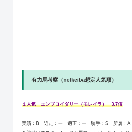
有力馬考察（netkeiba想定人気順）
１人気 エンブロイダリー（モレイラ） 3.7倍
実績：B
近走：ー 適正：ー 騎手：S 所属：A