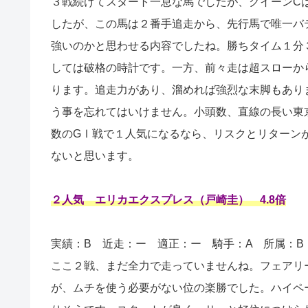
３戦続けてスタート一息な馬でしたが、クイーンC
したが、この馬は２番手追走から、先行馬で唯一バ
強いのかと思わせる内容でしたね。勝ちタイム１分
しては破格の時計です。一方、前々走は超スローから
ります。追走力があり、溜めれば強烈な末脚もあり
う事を忘れてはいけません。小頭数、直線の長い東
数のGⅠ戦で１人気になるなら、リスクとリターン
ないと思います。
２人気 エリカエクスプレス（戸崎圭） 4.8倍
実績：B
近走：ー 適正：ー
騎手：A 所属：B
ここ２戦、まだ全力で走っていませんね。フェアリ
が、ムチを使う必要がない位の楽勝でした。ハイペ