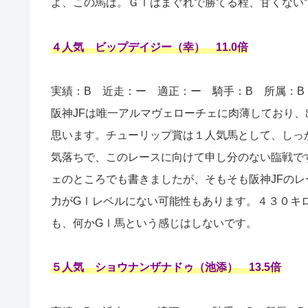
よ、この馬は。ＧⅠはまぐれで勝てる程、甘くない
４人気 ビップデイジー（幸） 11.0倍
実績：B
近走：ー 適正：ー 騎手：B 所属：B
阪神JFは唯一アルマヴェローチェに肉薄しており
思います。チューリップ賞は１人気馬として、しっ
気落ちで、このレースに向けて申し分のない臨戦で
ェのところでも書きましたが、そもそも阪神JFの
力がGⅠレベルにない可能性もあります。４３０キ
も、何かGⅠ馬という感じはしないです。
５人気 ショウナンザナドゥ（池添） 13.5倍