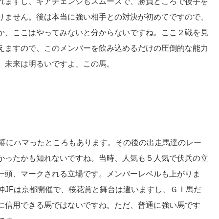
れますし、ギアチェンジもスムーズで、勝負どころで後手を
りません。後は本当に強い相手との対決が初めてですので、
か、ここはやってみないと分からないですね。ここ２戦を見
えますので、このメンバーを飲み込めるだけの圧倒的な能力
、未来は明るいですよ、この馬。
完璧にハマったところもあります。その後の出走馬達のレー
かったかも知れないですね。当時、人気も５人気で伏兵の立
一頭、マークされる立場です。メンバーレベルも上がりま
神JFは京都開催で、桜花賞と舞台は違いますし、ＧⅠ馬だ
に信用できる馬ではないですね。ただ、普通に強い馬です