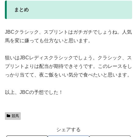
まとめ
JBCクラシック、スプリントはガチガチでしょうね。人気
馬を変に嫌っても仕方ないと思います。
狙いはJBCレディスクラシックでしょう。クラシック、ス
プリントよりは配当が期待できそうです。このレースをし
っかり当てて、夜ご飯をいい気分で食べたいと思います。
以上、JBCの予想でした！
競馬
シェアする