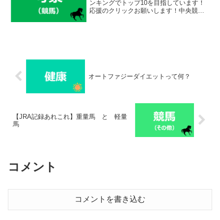
ンキングでトップ10を目指しています！
応援のクリックお願いします！中央競馬
ランキングTORです。ご覧頂きありがと
うございます。今日はエリザベス女王杯
の考察を行っていきます。今週から、ま
たGⅠ戦線の再開です...
オートファジーダイエットって何？
【JRA記録あれこれ】重量馬 と 軽量
馬
コメント
コメントを書き込む