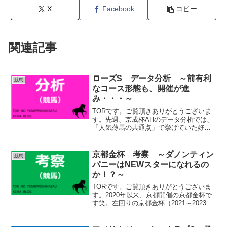
X
Facebook
コピー
関連記事
ローズS データ分析 ～前有利
競馬
なコース形態も、開催が進
み・・・～
TORです。ご覧頂きありがとうございま
す。先週、京成杯AHのデータ分析では、
「人気薄馬の共通点」で挙げていた好走
条件はバッチリ、タイムトゥヘブンが当
てはまっていました。今週もご期待くだ
さい！今年のローズSは中京2000ｍでの
京都金杯 考察 ～ダノンティン
競馬
開催になります。...
パニーはNEWスターになれるの
か！？～
TORです。ご覧頂きありがとうございま
す。2020年以来、京都開催の京都金杯で
す笑。左回りの京都金杯（2021～2023
年、中京開催）はかなり違和感がありま
した。京都金杯はやっぱり京都競馬場で