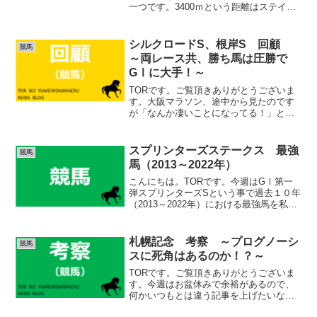
一つです。3400ｍという距離はステイヤ
ーズＳの3600ｍに続き、２番目に長いレ
ースですね（※障害除く）。普段は脇役
でも、ここだけは譲れないステイヤーが
シルクロードS、根岸S 回顧
競馬
います。過...
～両レース共、勝ち馬は圧勝で
GⅠに大手！～
TORです。ご覧頂きありがとうございま
す。大阪マラソン、途中から見たのです
が「なんか凄いことになってる！」と、
テレビに釘付けになってしまいました。
前田選手、素晴らしかったです！感動し
ました！パリオリンピックも頑張れ！シ
スプリンターズステークス 最強
競馬
ルクロードS、根岸Sに...
馬（2013～2022年）
こんにちは。TORです。今週はGⅠ第一
弾スプリンターズSという事で過去１０年
（2013～2022年）における最強馬を私の
完全な独断と偏見で勝手に選出したいと
思います笑。気楽に見ていってくださ
い。 (adsbygoogle = window....
札幌記念 考察 ～プログノーシ
競馬
スに死角はあるのか！？～
TORです。ご覧頂きありがとうございま
す。今週はお盆休みで余裕があるので、
何かいつもとは違う記事を上げたいなと
思っていたのですが、蓋を開けますと、