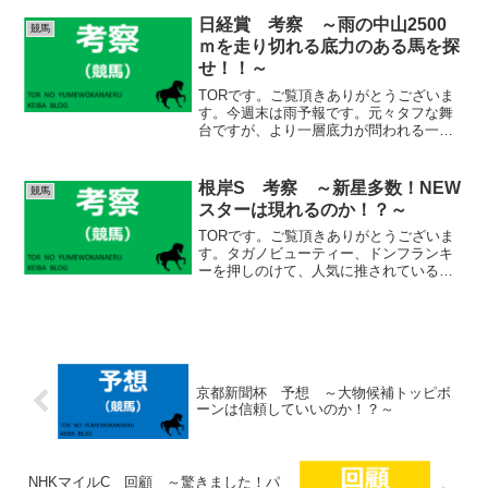
意外と捗りません笑。忙しい訳ではない
んですが、休みの時くらい、ゆっくりし
日経賞 考察 ～雨の中山2500
競馬
たくなりますよね笑。 ...
ｍを走り切れる底力のある馬を探
せ！！～
TORです。ご覧頂きありがとうございま
す。今週末は雨予報です。元々タフな舞
台ですが、より一層底力が問われる一戦
になりそうです。そうなると、まともに
走り切れる馬とそうでない馬でハッキリ
分かれそうですね。出走馬 考察
根岸S 考察 ～新星多数！NEW
競馬
（netkeiba想定人気順...
スターは現れるのか！？～
TORです。ご覧頂きありがとうございま
す。タガノビューティー、ドンフランキ
ーを押しのけて、人気に推されているフ
リームファクシ、サンライズフレイム、
コスタノヴァとはどんな馬なのか！？し
っかり見ていきたいと思います！
(adsbygoogle ...
京都新聞杯 予想 ～大物候補トッピボ
ーンは信頼していいのか！？～
NHKマイルC 回顧 ～驚きました！パ