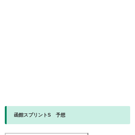
函館スプリントS 予想