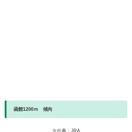
函館1200ｍ 傾向
※出典：JRA