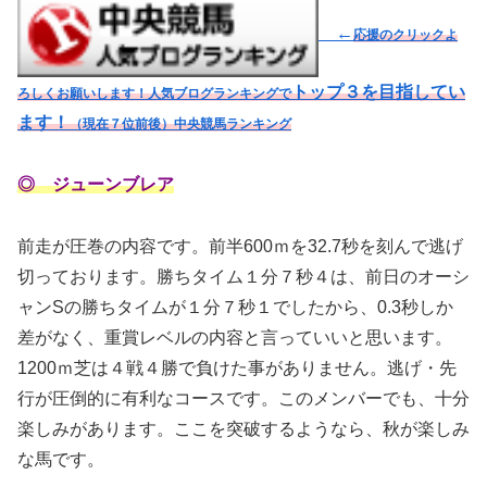
←
応援のクリックよ
トップ３を目指してい
ろしくお願いします！人気ブログランキングで
ます！
（現在７位前後）
中央競馬ランキング
◎ ジューンブレア
前走が圧巻の内容です。前半600ｍを32.7秒を刻んで逃げ
切っております。勝ちタイム１分７秒４は、前日のオーシ
ャンSの勝ちタイムが１分７秒１でしたから、0.3秒しか
差がなく、重賞レベルの内容と言っていいと思います。
1200ｍ芝は４戦４勝で負けた事がありません。逃げ・先
行が圧倒的に有利なコースです。このメンバーでも、十分
楽しみがあります。ここを突破するようなら、秋が楽しみ
な馬です。