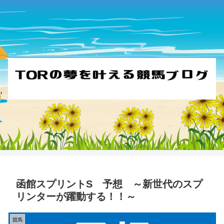
函館スプリントS 予想 ～新世代のスプ
リンターが躍動する！！～
競馬