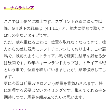
○
ナムラクレア
ここでは圧倒的に格上です。スプリント路線に進んで以
降、GⅡ以下の戦績は（4.1.1.1）と、能力に従順で取りこ
ぼしの少ないタイプです。
ただ、歳を重ねるごとに、位置を取れなくなってきて、後
方からの差し競馬にシフトチェンジしております。この競
馬で、以前のようにトライアル戦で確実に結果を残せるか
は疑問です。昨年のキーンランドカップは、トライアル戦
という事で、位置を取りにいきましたが、結果惨敗してし
ます。
更に今回は斤量57キロという酷量を背負わされます。特
に無理する必要はないタイミングです。飛んでくれる事を
期待しつつ、馬券を組み立てたいと思います。