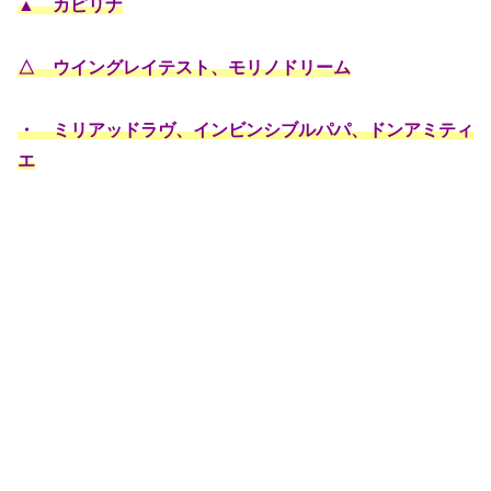
▲ カピリナ
△ ウイングレイテスト、モリノドリーム
・ ミリアッドラヴ、インビンシブルパパ、ドンアミティ
エ