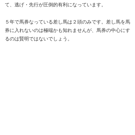
て、逃げ・先行が圧倒的有利になっています。
５年で馬券なっている差し馬は２頭のみです。差し馬を馬
券に入れないのは極端かも知れませんが、馬券の中心にす
るのは賢明ではないでしょう。