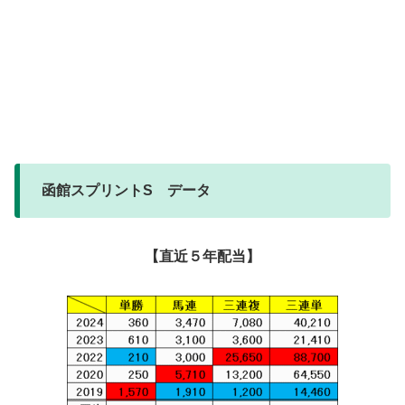
函館スプリントS データ
【直近５年配当】