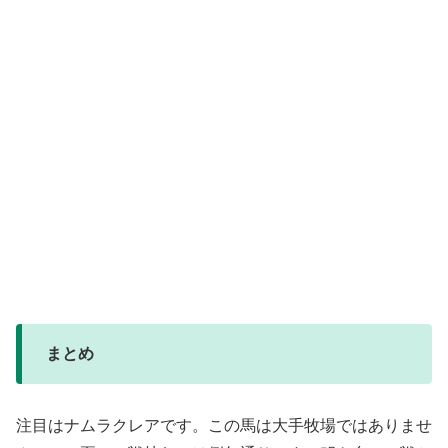
まとめ
注目はナムラクレアです。この馬は大手牧場ではありませ