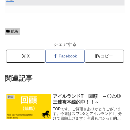
x.com
競馬
シェアする
X
Facebook
コピー
関連記事
アイルランドT 回顧 ～〇△◎
競馬
三連複本線的中！！～
TORです。ご覧頂きありがとうございま
す。今週はスワンSとアイルランドT、分
けて回顧上げます！今週もバシっと的中
です！ (adsbygoogle =
window.adsbygoogle || []).push({});アイル