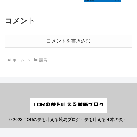
コメント
コメントを書き込む
ホーム
競馬
© 2023 TORの夢を叶える競馬ブログ～夢を叶える４本の矢～.