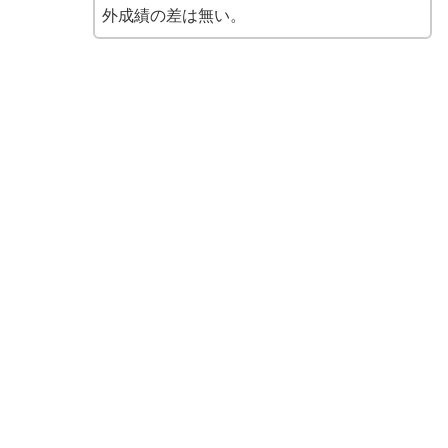
外成績の差は無い。