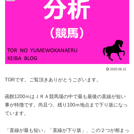
2025.06.12
TORです。ご覧頂きありがとうございます。
函館1200ｍはＪＲＡ競馬場の中で最も最後の直線が短い
事が特徴です。尚且つ、残り100ｍ地点まで下り坂になっ
ています。
「直線が最も短い」「直線が下り坂」、この２つが相まっ