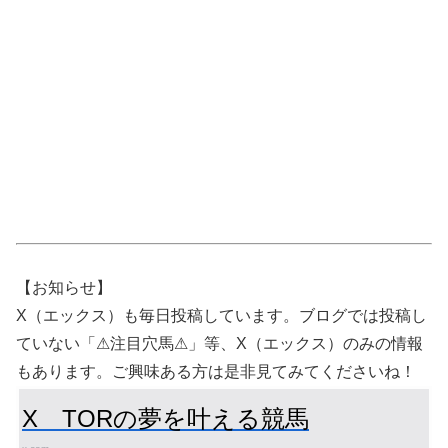
【お知らせ】
X（エックス）も毎日投稿しています。ブログでは投稿し
ていない「⚠注目穴馬⚠」等、X（エックス）のみの情報
もあります。ご興味ある方は是非見てみてくださいね！
X TORの夢を叶える競馬