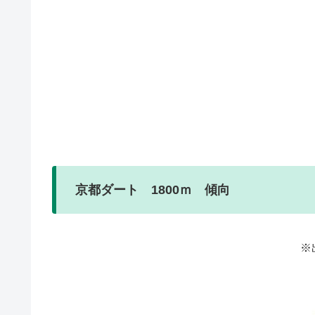
京都ダート 1800ｍ 傾向
※