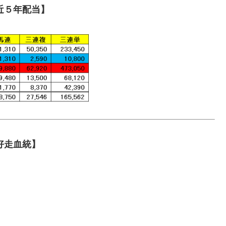
近５年配当】
好走血統】