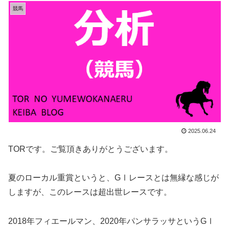
競馬
2025.06.24
TORです。ご覧頂きありがとうございます。
夏のローカル重賞というと、GⅠレースとは無縁な感じが
しますが、このレースは超出世レースです。
2018年フィエールマン、2020年パンサラッサというGⅠ