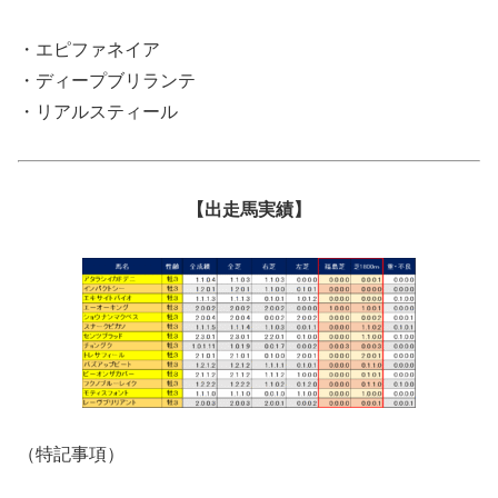
・エピファネイア
・ディープブリランテ
・リアルスティール
【出走馬実績】
（特記事項）