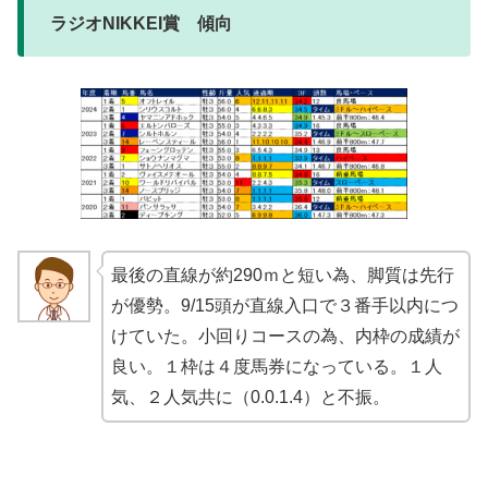
ラジオNIKKEI賞 傾向
最後の直線が約290ｍと短い為、脚質は先行
が優勢。9/15頭が直線入口で３番手以内につ
けていた。小回りコースの為、内枠の成績が
良い。１枠は４度馬券になっている。１人
気、２人気共に（0.0.1.4）と不振。