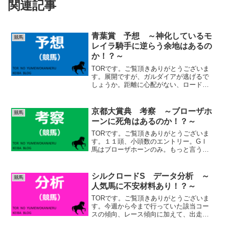
関連記事
青葉賞 予想 ～神化しているモ
競馬
レイラ騎手に逆らう余地はあるの
か！？～
TORです。ご覧頂きありがとうございま
す。展開ですが、ガルダイアが逃げるで
しょうか。距離に心配がない、ロードガ
レリアという事もあるかも知れません。
ゲルチュタル、アマキヒは先行、ファイ
アンクランツ、エネルジコ、レッドバン
京都大賞典 考察 ～ブローザホ
競馬
デ、マテンロウバローズ...
ーンに死角はあるのか！？～
TORです。ご覧頂きありがとうございま
す。１１頭、小頭数のエントリー。GⅠ
馬はブローザホーンのみ。もっと言うと
GⅠで馬券になった馬も全盛期を過ぎた
ディープボンドのみ。ブローザホーンは
圧倒的な存在に感じられますが、果たし
シルクロードS データ分析 ～
競馬
て本当に盤石なのか、対...
人気馬に不安材料あり！？～
TORです。ご覧頂きありがとうございま
す。今週から今まで行っていた該当コー
スの傾向、レース傾向に加えて、出走馬
の実績を加えた「データ分析」をスター