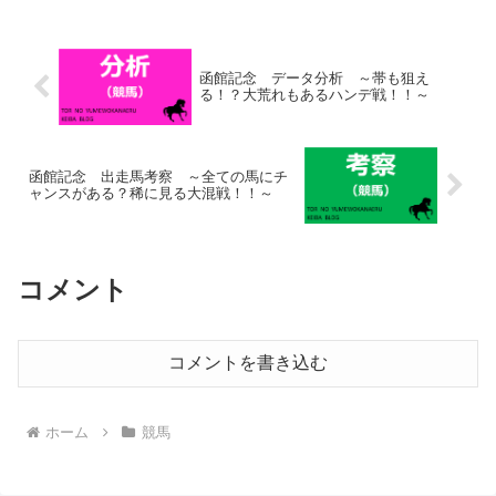
が、他に逃げ馬もおらず、久々に楽逃げ
が見込めそうです。余裕の...
函館記念 データ分析 ～帯も狙え
る！？大荒れもあるハンデ戦！！～
函館記念 出走馬考察 ～全ての馬にチ
ャンスがある？稀に見る大混戦！！～
コメント
コメントを書き込む
ホーム
競馬