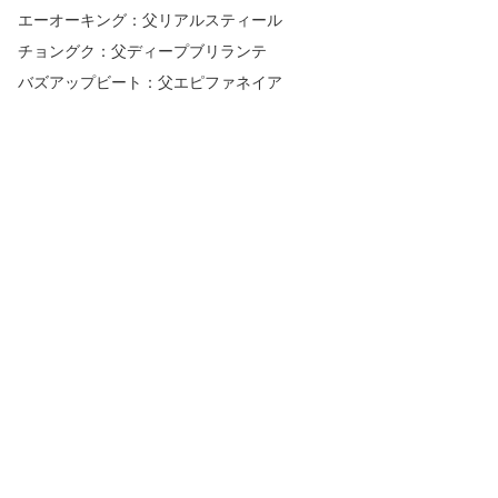
エーオーキング：父リアルスティール
チョングク：父ディープブリランテ
バズアップビート：父エピファネイア