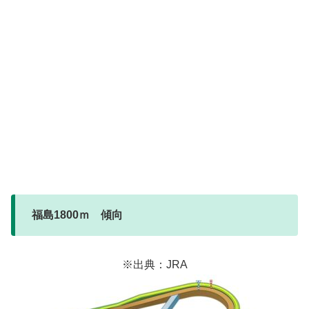
福島1800ｍ 傾向
※出典：JRA