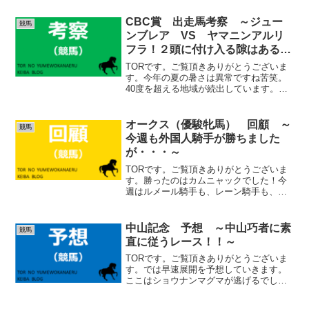
トしたいと思います。当ブログを見ても
らえたら、手軽に必要な情報が分かるよ
CBC賞 出走馬考察 ～ジュー
競馬
うに、今後もブラッシュ...
ンブレア VS ヤマニンアルリ
フラ！２頭に付け入る隙はあるの
か！？～
TORです。ご覧頂きありがとうございま
す。今年の夏の暑さは異常ですね苦笑。
40度を超える地域が続出しています。昼
間、外を歩いていると、ただ暑いという
よりは、危険を感じます。今年は高校野
球、そして競馬も、一番熱い時間の開催
オークス（優駿牝馬） 回顧 ～
競馬
は避ける動きが出てき...
今週も外国人騎手が勝ちました
が・・・～
TORです。ご覧頂きありがとうございま
す。勝ったのはカムニャックでした！今
週はルメール騎手も、レーン騎手も、デ
ムーロ騎手もダメでしたが、シュタルケ
騎手が勝ちましたね。外国人騎手旋風が
止まりません。 (adsbygoogle = window...
中山記念 予想 ～中山巧者に素
競馬
直に従うレース！！～
TORです。ご覧頂きありがとうございま
す。では早速展開を予想していきます。
ここはショウナンマグマが逃げるでしょ
う。他に逃げ馬もおらず、ノーマークの
存在です。基本、厳しい事は前提です