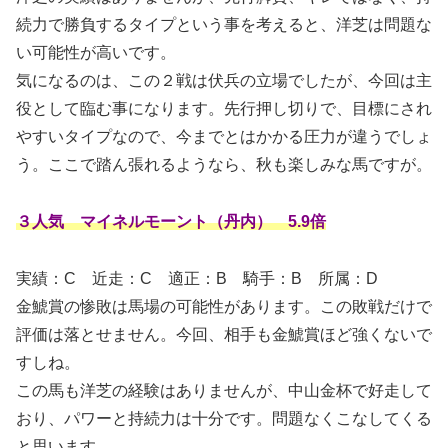
続力で勝負するタイプという事を考えると、洋芝は問題な
い可能性が高いです。
気になるのは、この２戦は伏兵の立場でしたが、今回は主
役として臨む事になります。先行押し切りで、目標にされ
やすいタイプなので、今までとはかかる圧力が違うでしょ
う。ここで踏ん張れるようなら、秋も楽しみな馬ですが。
３人気 マイネルモーント（丹内） 5.9倍
実績：C
近走：C 適正：B 騎手：B 所属：D
金鯱賞の惨敗は馬場の可能性があります。この敗戦だけで
評価は落とせません。今回、相手も金鯱賞ほど強くないで
すしね。
この馬も洋芝の経験はありませんが、中山金杯で好走して
おり、パワーと持続力は十分です。問題なくこなしてくる
と思います。