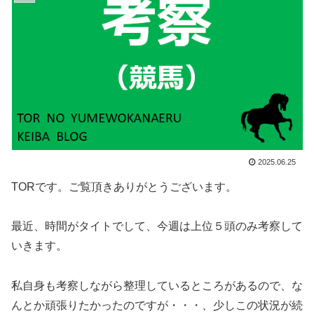
2025.06.25
TORです。ご覧頂きありがとうございます。
最近、時間がタイトでして、今週は上位５頭のみ考察して
いきます。
私自身も考察しながら整理しているところがあるので、な
んとか頑張りたかったのですが・・・、少しこの状況が続