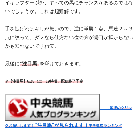
イキラフター以外、すべての馬にチャンスがあるのではな
いでしょうか。
これは超難解です。
手を拡げればキリが無いので、逆に単勝１点、馬連２～３
点に絞って、ダメなら仕方ない位の方が傷口が拡がらない
かも知れないですね笑。
最後に
”注目馬”
を挙げておきます。
※【注目馬】6/28（土）19時頃、配信終了予定
→
応援のクリッ
”注目馬”が見られます！
クお願いします！
中央競馬ランキング