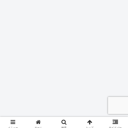
メニュー
ホーム
検索
トップ
サイドバー