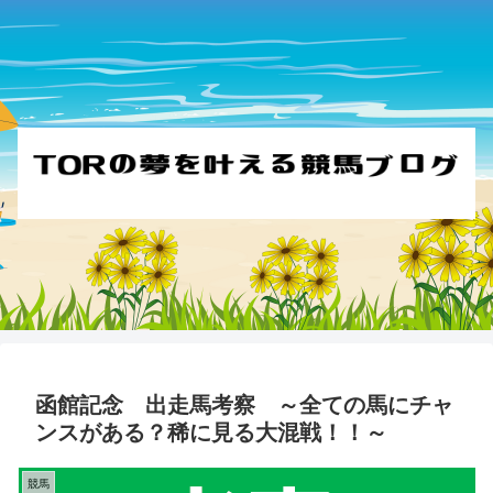
函館記念 出走馬考察 ～全ての馬にチャ
ンスがある？稀に見る大混戦！！～
競馬