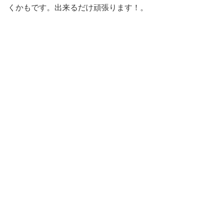
くかもです。出来るだけ頑張ります！。