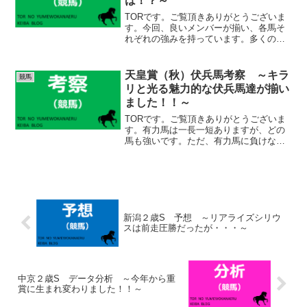
は！？～
TORです。ご覧頂きありがとうございま
す。今回、良いメンバーが揃い、各馬そ
れぞれの強みを持っています。多くの馬
にチャンスがありそうですね。週末の雨
はほぼ間違いなさそうなので、ここも難
解さに拍車をかけております。早速、各
天皇賞（秋）伏兵馬考察 ～キラ
競馬
馬を考察していきます。...
リと光る魅力的な伏兵馬達が揃い
ました！！～
TORです。ご覧頂きありがとうございま
す。有力馬は一長一短ありますが、どの
馬も強いです。ただ、有力馬に負けない
実績馬、勢いのある上がり馬が、伏兵馬
にもおりますね。早速、見ていきたいと
思います。 (adsbygoogle = window.a...
新潟２歳S 予想 ～リアライズシリウ
スは前走圧勝だったが・・・～
中京２歳S データ分析 ～今年から重
賞に生まれ変わりました！！～