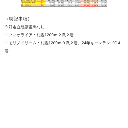
（特記事項）
※好走血統該当馬なし
・フィオライア：札幌1200ｍ２戦２勝
・モリノドリーム：札幌1200ｍ３戦２勝、24年キーンランドC４
着