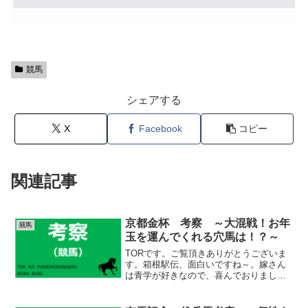
競馬
シェアする
X
Facebook
コピー
関連記事
京都金杯 考察 ～大混戦！お年
競馬
玉を運んでくれる穴馬は！？～
TORです。ご覧頂きありがとうございま
す。箱根駅伝、面白いですね～。嫁さん
は青学が好きなので、喜んでおりまし
た。国学院の三冠は少し厳しくなりまし
たかね。因みに私の推しは母校です。ど