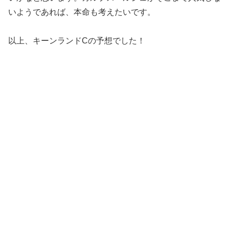
いようであれば、本命も考えたいです。
以上、キーンランドCの予想でした！