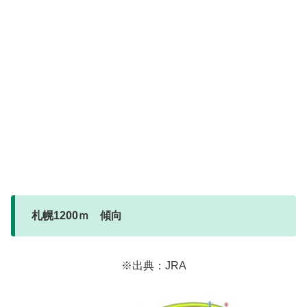
札幌1200ｍ 傾向
※出典：JRA