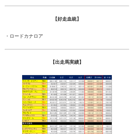
【好走血統】
・ロードカナロア
【出走馬実績】