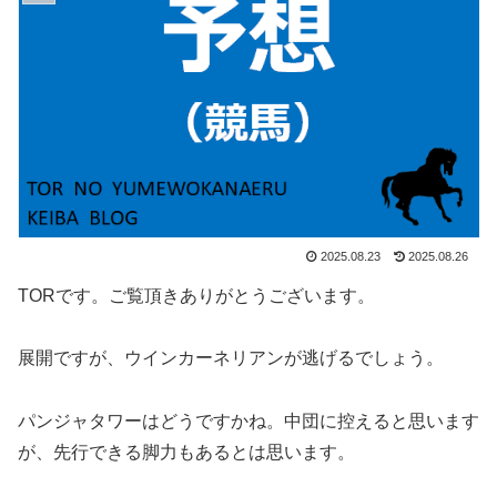
2025.08.23
2025.08.26
TORです。ご覧頂きありがとうございます。
展開ですが、ウインカーネリアンが逃げるでしょう。
パンジャタワーはどうですかね。中団に控えると思います
が、先行できる脚力もあるとは思います。