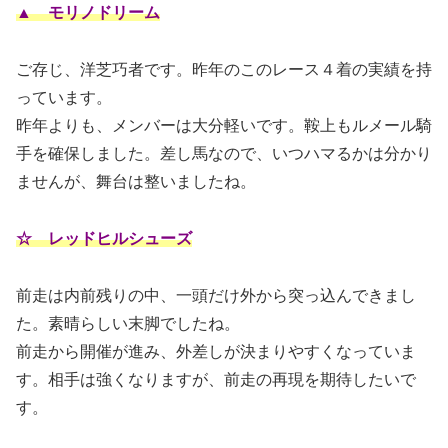
▲ モリノドリーム
ご存じ、洋芝巧者です。昨年のこのレース４着の実績を持
っています。
昨年よりも、メンバーは大分軽いです。鞍上もルメール騎
手を確保しました。差し馬なので、いつハマるかは分かり
ませんが、舞台は整いましたね。
☆ レッドヒルシューズ
前走は内前残りの中、一頭だけ外から突っ込んできまし
た。素晴らしい末脚でしたね。
前走から開催が進み、外差しが決まりやすくなっていま
す。相手は強くなりますが、前走の再現を期待したいで
す。