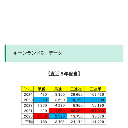
キーンランドC データ
【直近５年配当】