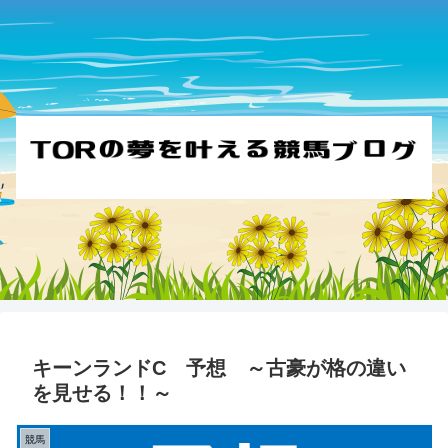
キーンランドC 予想 ～古豪が格の違い
を見せる！！～
競馬