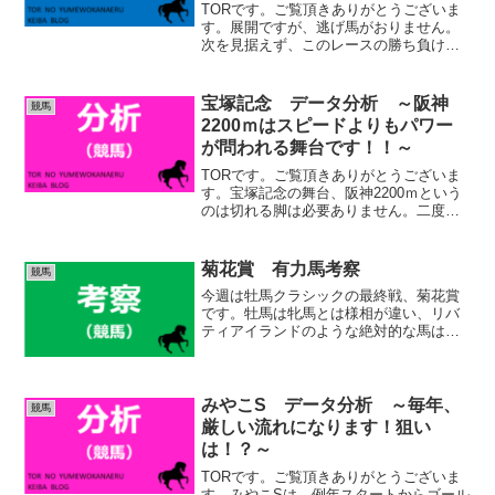
TORです。ご覧頂きありがとうございま
す。展開ですが、逃げ馬がおりません。
次を見据えず、このレースの勝ち負けに
こだわるなら、アドマイヤマツリは逃げ
たら面白いと思います。武豊騎手どうし
ますかね。セキトバイーストは先行、ボ
宝塚記念 データ分析 ～阪神
競馬
ンドガール、カナテープ...
2200ｍはスピードよりもパワー
が問われる舞台です！！～
TORです。ご覧頂きありがとうございま
す。宝塚記念の舞台、阪神2200ｍという
のは切れる脚は必要ありません。二度の
急坂を上るパワーが求められます。直近
で馬券になっている馬を見ても、スルー
セブンシーズ、ユニコーンライオン、ク
菊花賞 有力馬考察
競馬
ロノジェネシス、キ...
今週は牡馬クラシックの最終戦、菊花賞
です。牡馬は牝馬とは様相が違い、リバ
ティアイランドのような絶対的な馬はい
ません。予想する側としては楽しみがあ
りますね。それでは傾向をみていきまし
ょう。 (adsbygoogle = window.adsb...
みやこS データ分析 ～毎年、
競馬
厳しい流れになります！狙い
は！？～
TORです。ご覧頂きありがとうございま
す。みやこSは、例年スタートからゴール