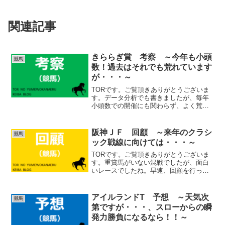
関連記事
きららぎ賞 考察 ～今年も小頭
競馬
数！過去はそれでも荒れています
が・・・～
TORです。ご覧頂きありがとうございま
す。データ分析でも書きましたが、毎年
小頭数での開催にも関わらず、よく荒れ
るレースです。今年も、１２頭と小頭数
のエントリーとなりました。過去は過
去、データはあくまでデータですので、
阪神ＪＦ 回顧 ～来年のクラシ
競馬
今年出走してくるメンバー...
ック戦線に向けては・・・～
TORです。ご覧頂きありがとうございま
す。重賞馬がいない混戦でしたが、面白
いレースでしたね。早速、回顧を行って
いきます。 (adsbygoogle =
window.adsbygoogle || []).push({});阪神
JF 回顧１着...
アイルランドT 予想 ～天気次
競馬
第ですが・・・、スローからの瞬
発力勝負になるなら！！～