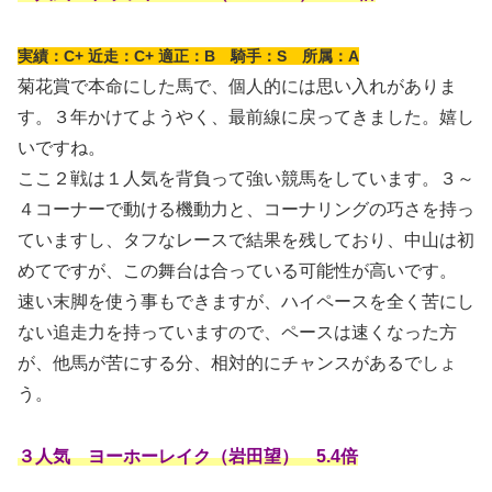
実績：C+ 近走：C+ 適正：B 騎手：S 所属：A
菊花賞で本命にした馬で、個人的には思い入れがありま
す。３年かけてようやく、最前線に戻ってきました。嬉し
いですね。
ここ２戦は１人気を背負って強い競馬をしています。３～
４コーナーで動ける機動力と、コーナリングの巧さを持っ
ていますし、タフなレースで結果を残しており、中山は初
めてですが、この舞台は合っている可能性が高いです。
速い末脚を使う事もできますが、ハイペースを全く苦にし
ない追走力を持っていますので、ペースは速くなった方
が、他馬が苦にする分、相対的にチャンスがあるでしょ
う。
３人気 ヨーホーレイク（岩田望） 5.4倍