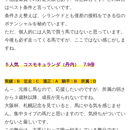
はベスト条件と言っていいです。
条件さえ整えば、シランケドとも僅差の接戦をできる位の
ポテンシャルを秘めています。
ただ、個人的には人気で買う馬ではないと思っています。
今後も必ず走ってくる馬ですが、ここではない感じがしま
すね。
５人気 コスモキュランダ（丹内） 7.9倍
実績：B 近走：C
適正：A 騎手：B 所属：D
ん～、元推し馬なので、応援したいのですが、所属の弱さ
から３歳秋以降、成長が見られないですね。
大阪杯、札幌記念を見ていると、馬にやる気を感じませ
ん。集中タイプの馬だと思いますので、気持ちがついてい
かないと厳しいです。
この舞台は、古馬になって唯一好走している舞台ですし、