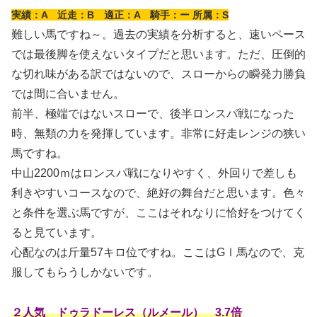
実績：A 近走：B 適正：A
騎手：ー 所属：S
難しい馬ですね～。過去の実績を分析すると、速いペース
では最後脚を使えないタイプだと思います。ただ、圧倒的
な切れ味がある訳ではないので、スローからの瞬発力勝負
では間に合いません。
前半、極端ではないスローで、後半ロンスパ戦になった
時、無類の力を発揮しています。非常に好走レンジの狭い
馬ですね。
中山2200ｍはロンスパ戦になりやすく、外回りで差しも
利きやすいコースなので、絶好の舞台だと思います。
色々
と条件を選ぶ馬ですが、ここはそれなりに恰好をつけてく
ると見ています。
心配なのは斤量57キロ位ですね。ここはGⅠ馬なので、克
服してもらうしかないです。
２人気 ドゥラドーレス（ルメール） 3.7倍