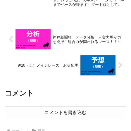
までペースが緩まず、ダート戦としては
珍しく、差し決着になる事が多いです。
ダートは圧倒的に前有利ですので、差し
馬は比較的人気にならない傾向にありま
すが、このレースに関...
神戸新聞杯 データ分析 ～実力馬が力
を発揮！総合力が問われるレース！！～
9/20（土）メインレース お奨め馬
コメント
コメントを書き込む
ホーム
競馬