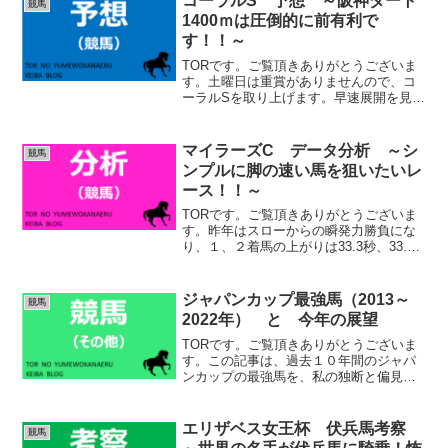
コーラルS 予想 ～阪神ダート
競馬
見つけていきたいと思いま...
1400ｍは圧倒的に前有利で
す！！～
TORです。ご覧頂きありがとうございま
す。土曜日は重賞がありませんので、コ
ーラルSを取り上げます。早速展開を見て
いきます。ポールセン、ストレングスが
逃げ候補です。ビダーヤは前走同様、あ
る程度位置を取ってくると思います。キ
マイラーズC データ分析 ～シ
競馬
タノズエッジはいつも...
ンプルに脚の速い馬を狙いたいレ
ース！！～
TORです。ご覧頂きありがとうございま
す。昨年はスローからの瞬発力勝負にな
り、１、２着馬の上がりは33.3秒、33.2
秒とかなり速い脚を問われました。例年
通りのレースになりましたね。１着のロ
ングランは、５人気で単勝こそ10.2倍つ
ジャパンカップ最強馬（2013～
競馬
きましたが...
2022年） と 今年の展望
TORです。ご覧頂きありがとうございま
す。この記事は、過去１０年間のジャパ
ンカップの最強馬を、私の独断と偏見で
勝手に決定していく企画です笑。ジャパ
ンカップの最強馬という事は、イコール
過去１０年の最強馬といっても過言では
エリザベス女王杯 伏兵馬考察
競馬
無いかもしれませんね。...