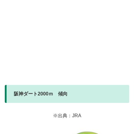
阪神ダート2000ｍ 傾向
※出典：JRA