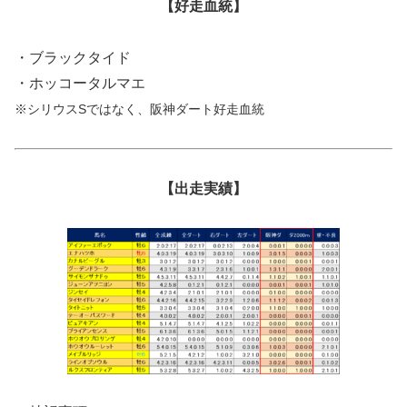
【好走血統】
・ブラックタイド
・ホッコータルマエ
※シリウスSではなく、阪神ダート好走血統
【出走実績】