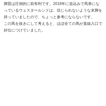
脚質は圧倒的に前有利です。2018年に追込みで馬券にな
っているウェスタールンドは、信じられないような末脚を
持っていましたので、ちょっと参考にならないです。
この馬を抜きにして考えると、ほぼ全ての馬が直線入口で
好位につけていました。