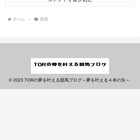
ホーム
競馬
© 2023 TORの夢を叶える競馬ブログ～夢を叶える４本の矢～.