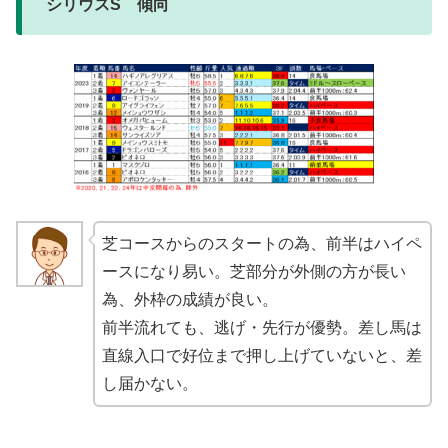
シリウスS 傾向
芝コースからのスタートの為、前半はハイペ
ースになり易い。芝部分が外側の方が長い
為、外枠の成績が良い。
前半流れても、逃げ・先行が優勢。差し馬は
直線入口で好位まで押し上げていないと、差
し届かない。