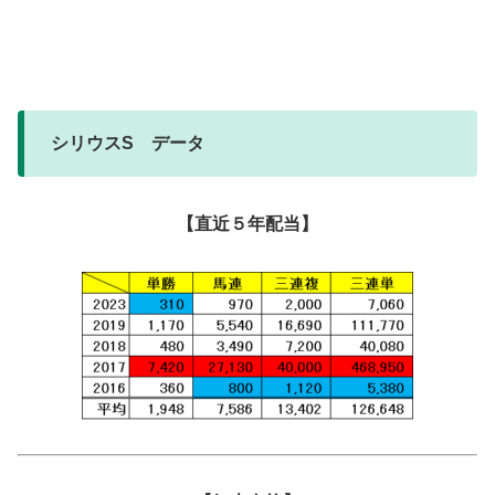
シリウスS データ
【直近５年配当】