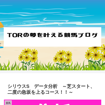
シリウスS データ分析 ～芝スタート、
二度の急坂を上るコース！！～
競馬