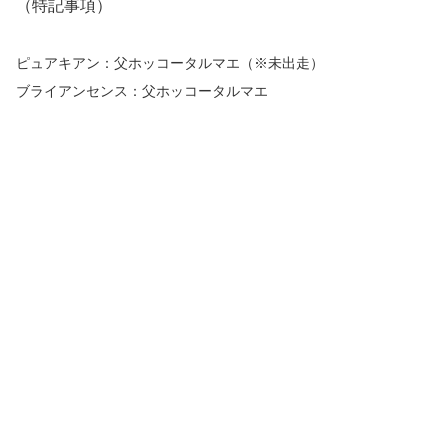
（特記事項）
ピュアキアン：父ホッコータルマエ（※未出走）
ブライアンセンス：父ホッコータルマエ