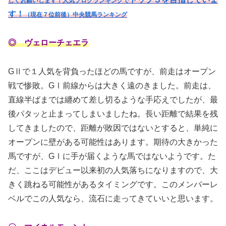
しくお願いします！人気ブログランキングで
す！
（現在７位前後）
中央競馬ランキング
◎ ヴェローチェエラ
GⅡで１人気を背負ったほどの馬ですが、前走はオープン
戦で惨敗。GⅠ前線からは大きく遠のきました。前走は、
直線半ばまでは纏めて差し切るような手応えでしたが、最
後パタッと止まってしまいましたね。長い距離で結果を残
してきましたので、距離が敗因ではないとすると、単純に
オープンに壁がある可能性はあります。期待の大きかった
馬ですが、GⅠに手が届くような馬ではないようです。た
だ、ここはデビュー以来初の人気落ちになりますので、大
きく跳ねる可能性があるタイミングです。このメンバーレ
ベルでこの人気なら、流石に走ってきていいと思います。