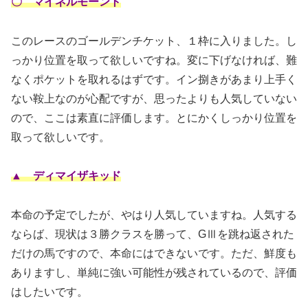
〇 マイネルモーント
このレースのゴールデンチケット、１枠に入りました。し
っかり位置を取って欲しいですね。変に下げなければ、難
なくポケットを取れるはずです。イン捌きがあまり上手く
ない鞍上なのが心配ですが、思ったよりも人気していない
ので、ここは素直に評価します。とにかくしっかり位置を
取って欲しいです。
▲ ディマイザキッド
本命の予定でしたが、やはり人気していますね。人気する
ならば、現状は３勝クラスを勝って、GⅢを跳ね返された
だけの馬ですので、本命にはできないです。ただ、鮮度も
ありますし、単純に強い可能性が残されているので、評価
はしたいです。