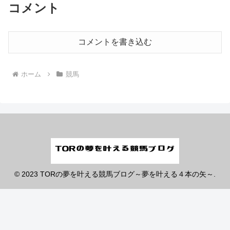
コメント
コメントを書き込む
ホーム
競馬
© 2023 TORの夢を叶える競馬ブログ～夢を叶える４本の矢～.