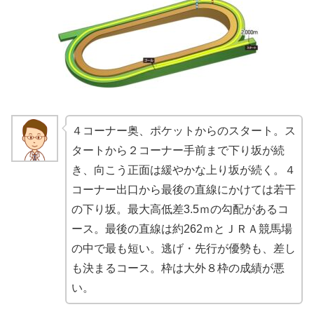
４コーナー奥、ポケットからのスタート。ス
タートから２コーナー手前まで下り坂が続
き、向こう正面は緩やかな上り坂が続く。４
コーナー出口から最後の直線にかけては若干
の下り坂。最大高低差3.5ｍの勾配があるコ
ース。最後の直線は約262ｍとＪＲＡ競馬場
の中で最も短い。逃げ・先行が優勢も、差し
も決まるコース。枠は大外８枠の成績が悪
い。