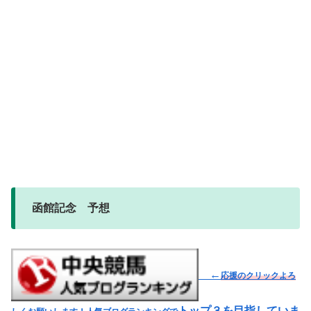
函館記念 予想
←
応援のクリックよろ
トップ３を目指していま