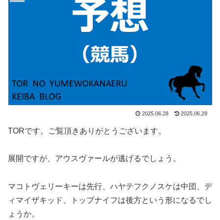
2025.06.28
2025.06.29
TORです。ご覧頂きありがとうございます。
展開ですが、アウスヴァールが逃げるでしょう。
マコトヴェリーキーは先行、ハヤテフクノスケは中団、デ
ィマイザキッド、トップナイフは後方という形になるでし
ょうか。