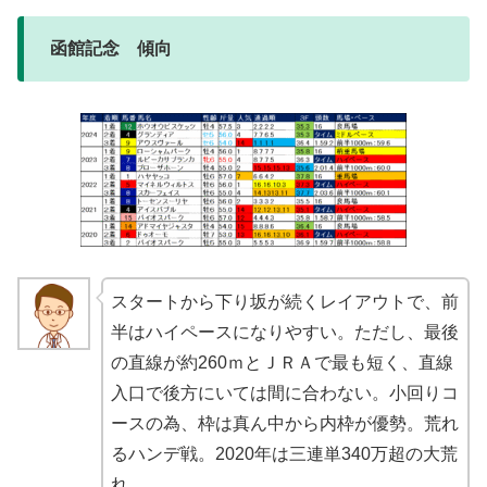
函館記念 傾向
スタートから下り坂が続くレイアウトで、前
半はハイペースになりやすい。ただし、最後
の直線が約260ｍとＪＲＡで最も短く、直線
入口で後方にいては間に合わない。小回りコ
ースの為、枠は真ん中から内枠が優勢。荒れ
るハンデ戦。2020年は三連単340万超の大荒
れ。