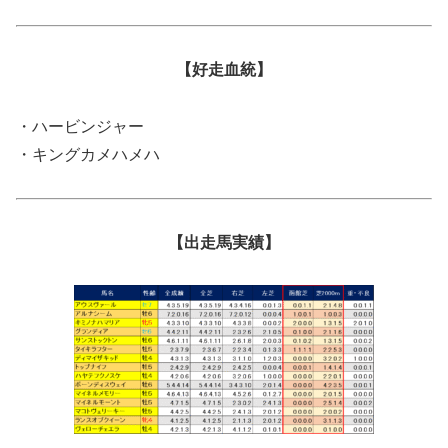
【好走血統】
・ハービンジャー
・キングカメハメハ
【出走馬実績】