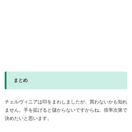
まとめ
チェルヴィニアは印をまわしましたが、買わないかも知れ
ません。手を拡げると儲からないですからね。倍率次第で
決めたいと思います。