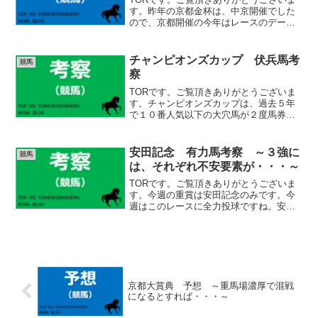
す。昨年の京都金杯は、中京開催でした
ので、京都開催の今年はレースのデータ
はありません。マイルCSのデータ分析か
ら抜粋して、データをあげておきます。
ポイントとしては、京都競馬場は2023年
チャンピオンズカップ 伏兵馬考
競馬
の改修工事完了以...
察
TORです。ご覧頂きありがとうございま
す。チャンピオンズカップは、過去５年
で１０番人気以下の大穴馬が２度馬券に
絡んでおります。しっかりとお宝馬を探
していきましょう！ (adsbygoogle =
window.adsbygoogle || ...
安田記念 有力馬考察 ～３強に
競馬
は、それぞれ不安要素が・・・～
TORです。ご覧頂きありがとうございま
す。今週の重賞は安田記念のみです。今
週はこのレースに全力投球ですね。安田
記念といえば、サトノアラジンが勝った
2017年を思い出します。当時◎サトノア
ラジン、〇ロゴタイプで、完璧に的中し
ました。この当たり...
京都大賞典 予想 ～重馬場濃厚で混戦
になるとすれば・・・～