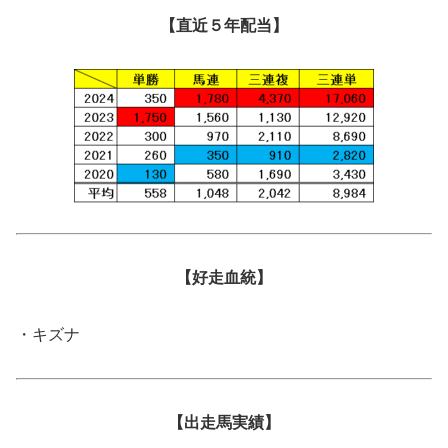
【直近５年配当】
【好走血統】
・キズナ
【出走馬実績】