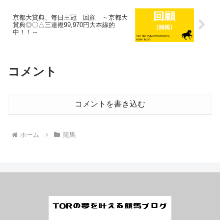
京都大賞典、毎日王冠 回顧 ～京都大
賞典◎〇△三連複99,970円大本線的
中！！～
コメント
コメントを書き込む
ホーム
競馬