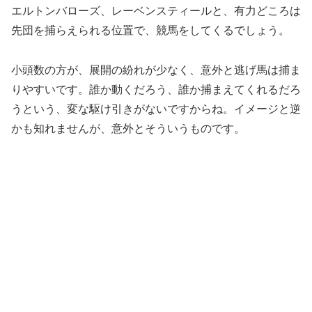
エルトンバローズ、レーベンスティールと、有力どころは
先団を捕らえられる位置で、競馬をしてくるでしょう。
小頭数の方が、展開の紛れが少なく、意外と逃げ馬は捕ま
りやすいです。誰か動くだろう、誰か捕まえてくれるだろ
うという、変な駆け引きがないですからね。イメージと逆
かも知れませんが、意外とそういうものです。