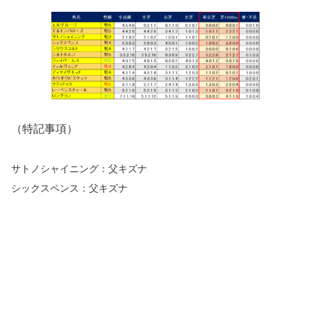
（特記事項）
サトノシャイニング：父キズナ
シックスペンス：父キズナ