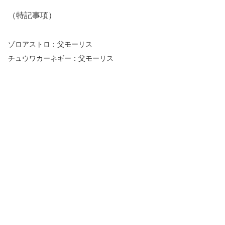
（特記事項）
ゾロアストロ：父モーリス
チュウワカーネギー：父モーリス