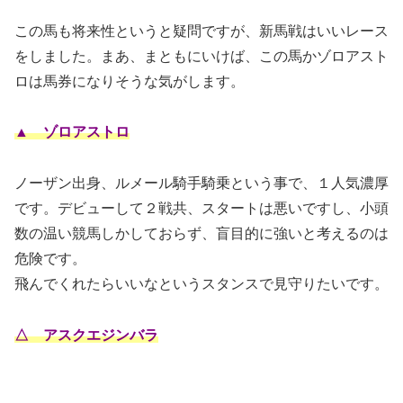
この馬も将来性というと疑問ですが、新馬戦はいいレース
をしました。まあ、まともにいけば、この馬かゾロアスト
ロは馬券になりそうな気がします。
▲ ゾロアストロ
ノーザン出身、ルメール騎手騎乗という事で、１人気濃厚
です。デビューして２戦共、スタートは悪いですし、小頭
数の温い競馬しかしておらず、盲目的に強いと考えるのは
危険です。
飛んでくれたらいいなというスタンスで見守りたいです。
△ アスクエジンバラ