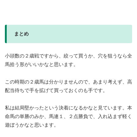
まとめ
小頭数の２歳戦ですから、絞って買うか、穴を狙うなら全
馬拾う形がいいかなと思います。
この時期の２歳馬は分かりませんので、あまり考えず、高
配当待ちで手を拡げて買っておくのも手です。
私は結局堅かったという決着になるかなと見ています。本
命馬の単勝のみか、馬連１、２点勝負で、入れ込まず軽く
遊ぼうかなと思います。