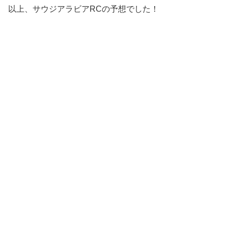
以上、サウジアラビアRCの予想でした！