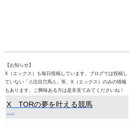
【お知らせ】
X（エックス）も毎日投稿しています。ブログでは投稿し
ていない「⚠注目穴馬⚠」等、X（エックス）のみの情報
もあります。ご興味ある方は是非見てみてくださいね！
X TORの夢を叶える競馬
x.com