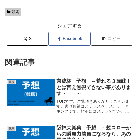
競馬
シェアする
X
Facebook
コピー
関連記事
京成杯 予想 ～荒れる３歳戦！
競馬
とは言え無視できない事がありま
す・・・～
TORです。ご覧頂きありがとうございま
す。逃げ候補はステラスペース、ジーネ
キングです。枠的にはステラですが、ス
タートが決まる事が前提で、ジーネキン
グが行く気がしています。まあ、どちら
が逃げても競り合うような事はしないと
阪神大賞典 予想 ～超スローか
競馬
思います。基本はスロー...
らの瞬発力勝負になるなら、あの