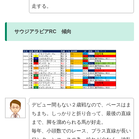
走する。
サウジアラビアRC 傾向
デビュー間もない２歳戦なので、ペースはま
ちまち。しっかりと折り合って、最後の直線
まで、脚を溜められる馬が好走。
毎年、小頭数でのレース、プラス直線が長い