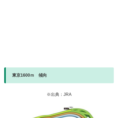
東京1600ｍ 傾向
※出典：JRA