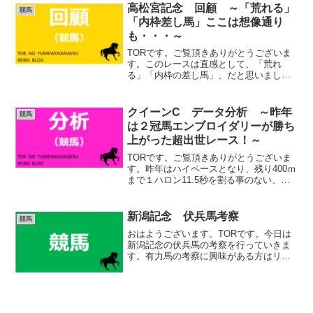
リヒトは大外ですし、追込みにまわる可
高松宮記念 回顧 ～「荒れる」
競馬
能性もあるかも知れませ...
「内枠差し馬」ここは想像通り
も・・・～
TORです。ご覧頂きありがとうございま
す。このレースは直感として、「荒れ
る」「内枠の差し馬」、だと思いまし
た。そこまでは良かったのですが、全く
頭になかったレッドモンレーヴが正解で
したか・・・。皆が攻めた結果、内は交
クイーンC データ分析 ～昨年
競馬
通渋滞となりました。その後...
は２冠馬エンブロイダリーが勝ち
上がった超出世レース！～
TORです。ご覧頂きありがとうございま
す。昨年はハイペースとなり、残り400ｍ
まで１ハロン11.5秒を割る事のない、究
極の持続力勝負になりました。勝ちタイ
ムも1分32秒2と非常にレベルが高い１戦
でしたね。例年のような、上がり３ハロ
新潟記念 伏兵馬考察
競馬
ン33秒台...
おはようございます。TORです。今日は
新潟記念の伏兵馬の考察を行っていきま
す。有力馬の考察に興味がある方はリン
クを貼っておきますので、チェックして
みてください。以下、netkeibaの金曜日
時点の予想倍率をもとに考察していきま
す。◆ユーキャ...