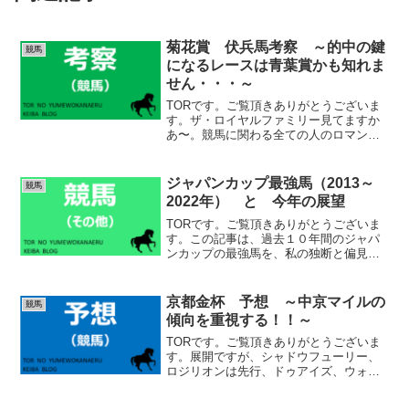
菊花賞 伏兵馬考察 ～的中の鍵
競馬
になるレースは青葉賞かも知れま
せん・・・～
TORです。ご覧頂きありがとうございま
す。ザ・ロイヤルファミリー見てますか
あ〜。競馬に関わる全ての人のロマンが
凝縮されていて、面白いです。ドラマ好
きの嫁さんは「？？？」って感じです
笑。よくぞ、競馬を題材にしたドラマを
ジャパンカップ最強馬（2013～
競馬
やってくれました。年末ま...
2022年） と 今年の展望
TORです。ご覧頂きありがとうございま
す。この記事は、過去１０年間のジャパ
ンカップの最強馬を、私の独断と偏見で
勝手に決定していく企画です笑。ジャパ
ンカップの最強馬という事は、イコール
過去１０年の最強馬といっても過言では
京都金杯 予想 ～中京マイルの
競馬
無いかもしれませんね。...
傾向を重視する！！～
TORです。ご覧頂きありがとうございま
す。展開ですが、シャドウフューリー、
ロジリオンは先行、ドゥアイズ、ウォー
ターリヒト、アスクコンナモンダは中団
という形になると思います。ウォーター