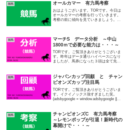
Cの重要なトライアル戦です。近年もオオ
オールカマー 有力馬考察
競馬
バンブルマイ、ダノ...
おはようございます。TORです。今日は
オールカマーの考察を行っていきます。
考察の前に傾向を見ていきましょう。
(adsbygoogle = window.adsbygoogle ||
[]).push({});中山2200ｍ傾向スタートか
ら...
マーチS データ分析 ～中山
競馬
1800ｍで必要な能力は・・・～
TORです。ご覧頂きありがとうございま
す。昨年はデータ通りハイペースになり
ましたが、馬券になった３頭は全て先行
馬、直線入口で4、１、２番手にいた馬で
した。盲信はよくありませんが、基本は
先行力のある馬を軸に考えたいレースで
ジャパンカップ回顧 と チャン
競馬
す。⇩★参考：202...
ピオンズカップ注目馬
TORです。ご覧頂きありがとうございま
す。イクイノックス強すぎました笑。
(adsbygoogle = window.adsbygoogle ||
[]).push({});ジャパンカップ 回顧１着
〇イクイノックス強かったですね～。凄
いレ...
チャンピオンズC 有力馬考察
競馬
～レモンポップが引退！新時代の
幕開けで・・・～