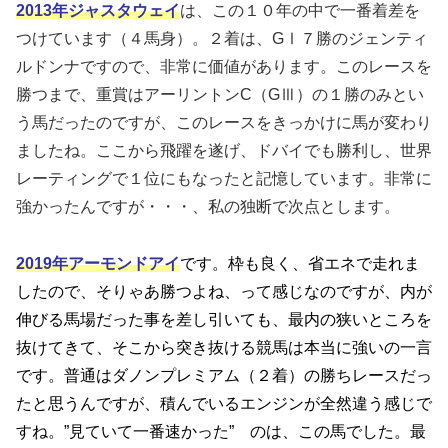
2013年ジャスタウェイ
は、この１０年の中で一番着差を
つけています（４馬身）。２着は、GⅠ７勝のジェンティ
ルドンナですので、非常に価値があります。このレースを
勝つまで、重賞はアーリントンC（GⅢ）の１勝のみとい
う馬だったのですが、このレースをきっかけに馬が変わり
ましたね。ここから飛躍を遂げ、ドバイでも勝利し、世界
レーティングで１位にもなったと記憶しています。非常に
強かったんですが・・・、私の独断で次点とします。
2019年アーモンドアイ
です。枠も良く、省エネで走れま
したので、そりゃあ勝つよね、って感じなのですが、内が
伸びる馬場だった事を差し引いても、最内の狭いところを
抜けてきて、そこから突き抜ける競馬は本当に強いの一言
です。普通はダノンプレミアム（２着）の勝ちレースだっ
たと思うんですが、積んでいるエンジンが全然違う感じで
すね。”見ていて一番速かった” のは、この馬でした。最