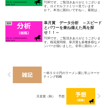
TORです。ご覧頂きありがとうございま
す。ロイヤルファミリー見ています
か？。本当に面白いですね～。最初は興
味を示さなかった嫁さんですが、今では
毎週泣いています。私、良く知らないん
ですけど、有馬記念の日が最終回なんで
皐月賞 データ分析 ～スピード
競馬
すかね？。今年の有馬記念デ...
とパワーを兼ね備えた馬を探
せ！！～
TORです。ご覧頂きありがとうございま
す。桜花賞同様、皐月賞も多種多様なメ
ンバーが揃いました。非常に面白いメン
バーです。予想のしがいがあります！早
速データを見ていきましょう！
(adsbygoogle = window.adsbygoogl...
一杯５００円のラーメン屋に学ぶマーケ
ティング戦略
天皇賞（秋） 予想