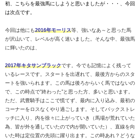
初、こちらを最強馬にしようと思いましたが・・・、今回
は次点です。
今回は他にも
2016年モーリス
等、強いなあ～と思った馬
が沢山いて、レベルが高く迷いました。そんな中、最強馬
に輝いたのは、
2017年キタサンブラック
です。今でも記憶によく残って
いるレースです。スタートを出遅れて、最後方からのスタ
ートを強いられます。この馬は後ろからいく馬ではないの
で、この時点で”終わった”と思った方、多いと思います。
ただ、武豊騎手はここで慌てず、最内に入り込み、最初の
コーナーをロスなくやり過ごします。そしてバックストレ
ッチに入り、内を徐々に上がっていき（馬場が荒れていた
為、皆が外を通していたので内が開いていた）、直線を向
いた時は定位置の先頭に躍り出ます。この時あれ？どうな