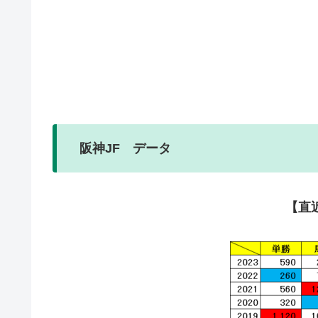
阪神JF データ
【直