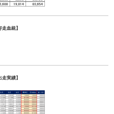
好走血統】
出走実績】