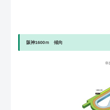
阪神1600ｍ 傾向
※