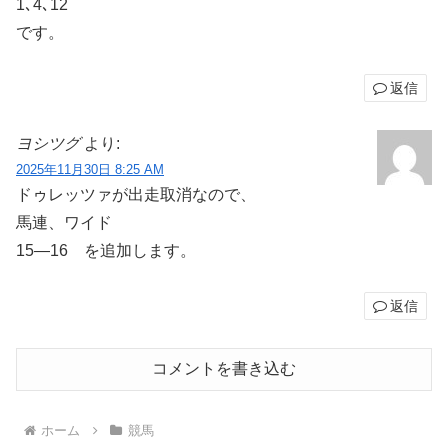
1､4､12
です。
返信
ヨシツグ
より:
2025年11月30日 8:25 AM
ドゥレッツァが出走取消なので、
馬連、ワイド
15―16 を追加します。
返信
コメントを書き込む
ホーム
競馬