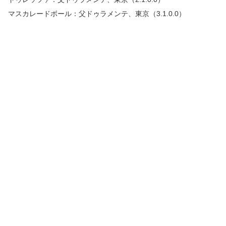
マスカレードボール：父ドゥラメンテ、東京（3.1.0.0）