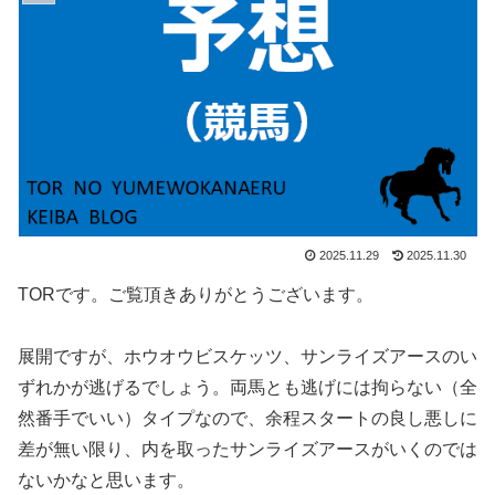
2025.11.29
2025.11.30
TORです。ご覧頂きありがとうございます。
展開ですが、ホウオウビスケッツ、サンライズアースのい
ずれかが逃げるでしょう。両馬とも逃げには拘らない（全
然番手でいい）タイプなので、余程スタートの良し悪しに
差が無い限り、内を取ったサンライズアースがいくのでは
ないかなと思います。