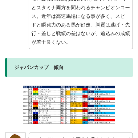
とスタミナ両方を問われるチャンピオンコー
ス。近年は高速馬場になる事が多く、スピー
ドと瞬発力のある馬が好走。脚質は逃げ・先
行・差しと戦績の差はないが、追込みの成績
が若干良くない。
ジャパンカップ 傾向