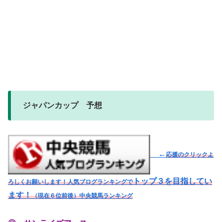
ジャパンカップ 予想
←
応援のクリックよ
トップ３を目指してい
ろしくお願いします！人気ブログランキングで
ます！
（現在６位前後）
中央競馬ランキング