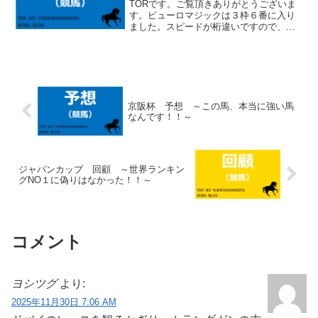
TORです。ご覧頂きありがとうございま
す。ピューロマジックは３枠６番に入り
ました。スピードが桁違いですので、先
手を取りにいけば、難なく外に持ち出せ
ると思います。ただ、この馬に関しては
一つ気になる点があります。安田調教師
より「しっかり馬の後ろ...
京阪杯 予想 ～この馬、本当に強い馬
なんです！！～
ジャパンカップ 回顧 ～世界ランキン
グNO１に偽りはなかった！！～
コメント
ヨシツグ
より:
2025年11月30日 7:06 AM