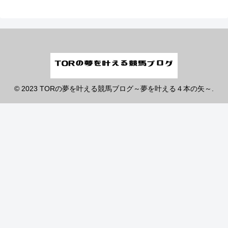
© 2023 TORの夢を叶える競馬ブログ～夢を叶える４本の矢～.