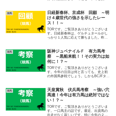
です！ (adsbygoogle =
window.adsbygoogle || []).push({});アイル
ランドT 回顧...
日経新春杯、京成杯 回顧 ～明
競馬
け４歳世代の強さを示したレー
ス！！～
TORです。ご覧頂きありがとうございま
す。日経新春杯は、ゲルチュタールがし
っかり１人気に応えて勝ちました。昨秋
のGⅠレースを見ても、明け４歳世代は
本当に強いですね～。 (adsbygoogle =
window.adsbygoogle ||...
阪神ジュベナイルＦ 有力馬考
競馬
察 ～黒船来航！！その実力は如
何に！？～
TORです。ご覧頂きありがとうございま
す。今年の注目は何と言っても、史上初
の外国馬参戦でしょう。しかもBCJFター
フ２着の大物です。何で出てきたんです
かね笑。この馬の取捨てはキーポイント
になると思います。しっかりとチェック
天皇賞秋 伏兵馬考察 ～強い穴
競馬
していきたいと思い...
馬達！今年は有力馬は絶対ではな
い！？～
TORです。ご覧頂きありがとうございま
す。一口馬主の話です。最近、出資馬の
出走がなく寂しいです。特に今年の２歳