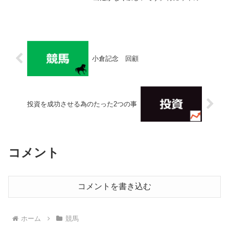
馬はミスティックレナン（新馬勝ち）、
プリモマーレ（未出走）と期待している
ので、今か今かと出走を待ちわびていま
す。無理はして欲しくな...
小倉記念 回顧
投資を成功させる為のたった2つの事
コメント
コメントを書き込む
ホーム
競馬