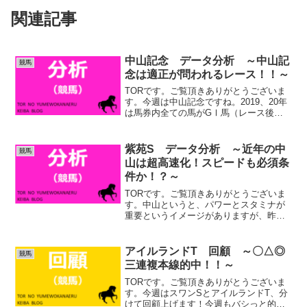
関連記事
中山記念 データ分析 ～中山記
競馬
念は適正が問われるレース！！～
TORです。ご覧頂きありがとうございま
す。今週は中山記念ですね。2019、20年
は馬券内全ての馬がGⅠ馬（レース後制
覇も含む）という、本当に毎年好メンバ
ーが揃うレースです。近年は小頭数にな
る事もしばしばありましたが、今年はフ
紫苑S データ分析 ～近年の中
競馬
ルゲートになりそ...
山は超高速化！スピードも必須条
件か！？～
TORです。ご覧頂きありがとうございま
す。中山というと、パワーとスタミナが
重要というイメージがありますが、昨年
は1分56秒6という驚愕のレコードタイム
が出ました。一昨年も1分58秒0と、稍重
とは思えない超高速決着となっていま
アイルランドT 回顧 ～〇△◎
競馬
す。近年の中山は...
三連複本線的中！！～
TORです。ご覧頂きありがとうございま
す。今週はスワンSとアイルランドT、分
けて回顧上げます！今週もバシっと的中