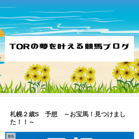
札幌２歳S 予想 ～お宝馬！見つけまし
た！！～
競馬