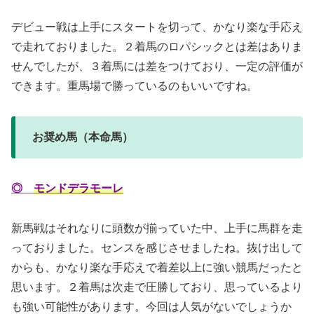
デビュー戦は上手にスタートを切って、かなり楽な手応え
で走れておりました。２着馬のロパシックとは差はありま
せんでしたが、３着馬には差をつけており、一定の評価が
できます。重馬場で勝っているのもいいですね。
お奨め馬（本命馬）
◎
モンドデラモーレ
新馬戦はそれなりに頭数が揃っていた中、上手に馬群を走
っておりました。センスを感じさせましたね。抜け出して
からも、かなり楽な手応えで着差以上に強い競馬だったと
思います。２着馬は次走で圧勝しており、思っているより
も強い可能性があります。今回は人気がないでしょうか