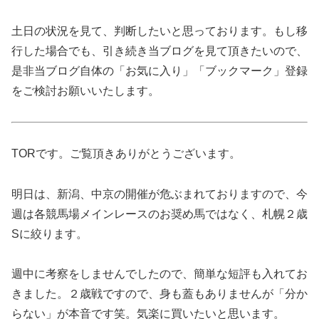
土日の状況を見て、判断したいと思っております。もし移
行した場合でも、引き続き当ブログを見て頂きたいので、
是非当ブログ自体の「お気に入り」「ブックマーク」登録
をご検討お願いいたします。
TORです。ご覧頂きありがとうございます。
明日は、新潟、中京の開催が危ぶまれておりますので、今
週は各競馬場メインレースのお奨め馬ではなく、札幌２歳
Sに絞ります。
週中に考察をしませんでしたので、簡単な短評も入れてお
きました。
２歳戦ですので、身も蓋もありませんが「分か
らない」が本音です笑。気楽に買いたいと思います。