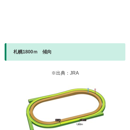
札幌1800ｍ 傾向
※出典：JRA