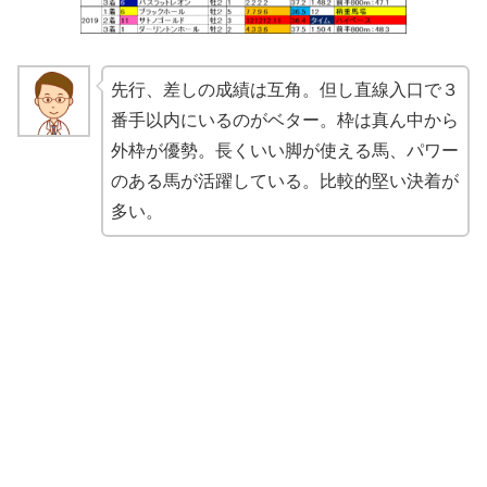
先行、差しの成績は互角。但し直線入口で３
番手以内にいるのがベター。枠は真ん中から
外枠が優勢。長くいい脚が使える馬、パワー
のある馬が活躍している。比較的堅い決着が
多い。