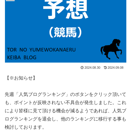
2024.08.30
2024.09.08
【※お知らせ】
先週「人気ブログランキング」のボタンをクリック頂いて
も、ポイントが反映されない不具合が発生しました。これ
により皆様に見て頂ける機会が減るようであれば、人気ブ
ログランキングを退会し、他のランキングに移行する事も
検討しております。