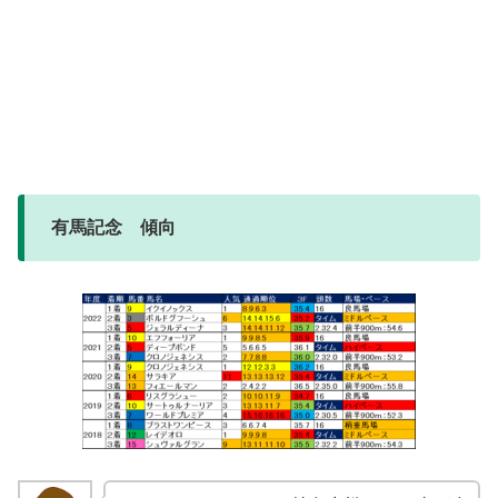
有馬記念 傾向