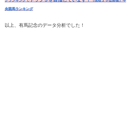
グランキングで
（現在２５位前後）
中
央競馬ランキング
以上、有馬記念のデータ分析でした！