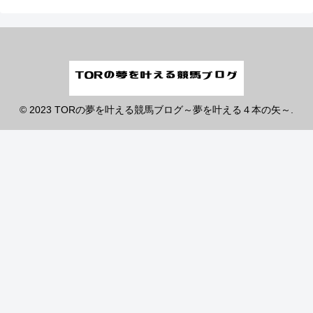
© 2023 TORの夢を叶える競馬ブログ～夢を叶える４本の矢～.