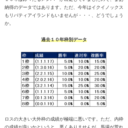
納得のデータではあります。ただ、今年はイクイノックス
もリバティアイランドもいませんが・・・、どうでしょう
か。
過去１０年枠別データ
ロスの大きい大外枠の成績が極端に悪いです。ただ、内枠
の成績が良いかというと、悪くありませんが、馬場が荒れ