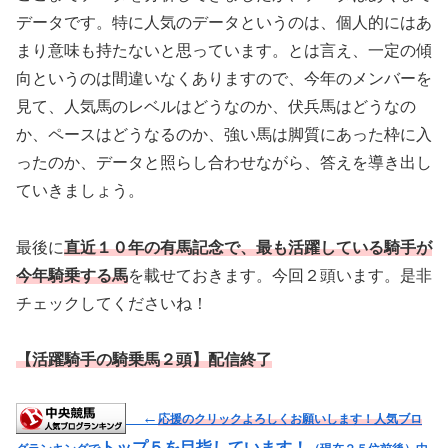
データです。特に人気のデータというのは、個人的にはあ
まり意味も持たないと思っています。とは言え、一定の傾
向というのは間違いなくありますので、今年のメンバーを
見て、人気馬のレベルはどうなのか、伏兵馬はどうなの
か、ペースはどうなるのか、強い馬は脚質にあった枠に入
ったのか、データと照らし合わせながら、答えを導き出し
ていきましょう。
最後に
直近
１０年の有馬記念で、最も活躍している騎手が
今年騎乗する馬
を載せておきます。今回２頭います。是非
チェックしてくださいね！
【活躍騎手の騎乗馬２頭】配信終了
←
応援のクリックよろしくお願いします！
人気ブロ
トップ５を目指しています！