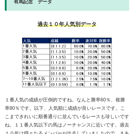
有馬記念 データ
過去１０年人気別データ
１番人気の成績が圧倒的ですね。なんと勝率60％、複勝
率80％です。以下、人気順に成績が良いレースです。こ
こまできれいに順番通りに並んでいるレースも珍しいです
ね。１１番人気以下の馬はノーチャンスに近いです。過去
１０年は錚々たるメンバーが出走していましたので、まあ