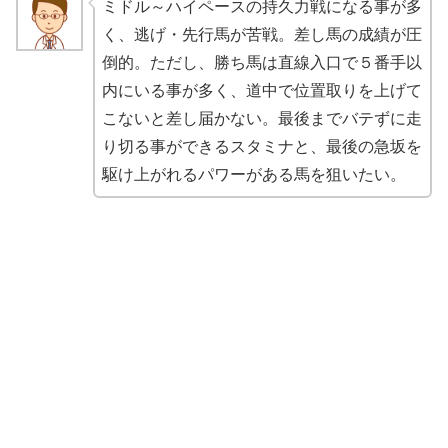
ミドル～ハイペースの持久力戦になる事が多
く、逃げ・先行馬が苦戦。差し馬の成績が圧
倒的。ただし、勝ち馬は直線入口で５番手以
内にいる事が多く、道中で位置取りを上げて
こないと差し届かない。最後までバテずに走
り切る事ができるスタミナと、最後の急坂を
駆け上がれるパワーがある馬を狙いたい。