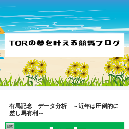
有馬記念 データ分析 ～近年は圧倒的に
差し馬有利～
競馬