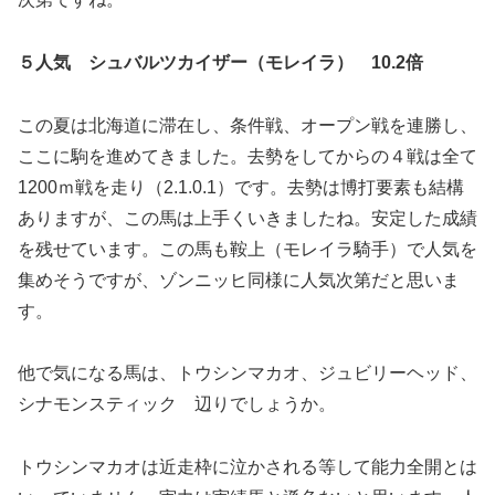
５人気 シュバルツカイザー（モレイラ） 10.2倍
この夏は北海道に滞在し、条件戦、オープン戦を連勝し、
ここに駒を進めてきました。去勢をしてからの４戦は全て
1200ｍ戦を走り（2.1.0.1）です。去勢は博打要素も結構
ありますが、この馬は上手くいきましたね。安定した成績
を残せています。この馬も鞍上（モレイラ騎手）で人気を
集めそうですが、ゾンニッヒ同様に人気次第だと思いま
す。
他で気になる馬は、トウシンマカオ、ジュビリーヘッド、
シナモンスティック 辺りでしょうか。
トウシンマカオは近走枠に泣かされる等して能力全開とは