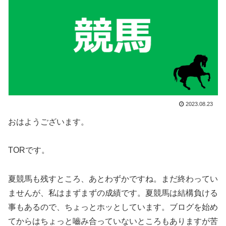
2023.08.23
おはようございます。
TORです。
夏競馬も残すところ、あとわずかですね。まだ終わってい
ませんが、私はまずまずの成績です。夏競馬は結構負ける
事もあるので、ちょっとホッとしています。ブログを始め
てからはちょっと嚙み合っていないところもありますが苦