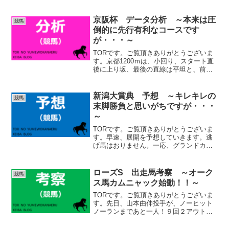
走、逃げて結果を残していますからね。
アドマイヤテラは、３、４番手位になり
そうですかね。道中の位置は何ともです
京阪杯 データ分析 ～本来は圧
競馬
が、どの位置にいても自...
倒的に先行有利なコースです
が・・・～
TORです。ご覧頂きありがとうございま
す。京都1200ｍは、小回り、スタート直
後に上り坂、最後の直線は平坦と、前半
ペースが上がり難く、前残りしやすいレ
イアウトです。本来は先行が圧倒的に有
利なコースですが、このレースに限って
新潟大賞典 予想 ～キレキレの
競馬
は、最終週の開催で...
末脚勝負と思いがちですが・・・
～
TORです。ご覧頂きありがとうございま
す。早速、展開を予想していきます。逃
げ馬はおりません。一応、グランドカリ
ナンを予想しますが、どの馬もいかない
なら、セキトバイーストが先手を取るの
ではないですかね。ドゥラドーレスは、
ローズS 出走馬考察 ～オーク
競馬
慌てず中団～後方待機で...
ス馬カムニャック始動！！～
TORです。ご覧頂きありがとうございま
す。先日、山本由伸投手が、ノーヒット
ノーランまであと一人！９回２アウト！
というところまでいきましたが、まさか
のホームランを浴びてしまい降板。更に