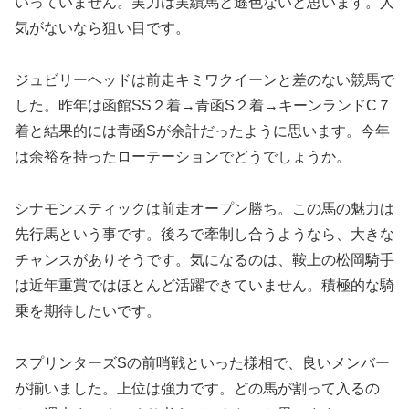
いっていません。実力は実績馬と遜色ないと思います。人
気がないなら狙い目です。
ジュビリーヘッドは前走キミワクイーンと差のない競馬で
した。昨年は函館SS２着→青函S２着→キーンランドC７
着と結果的には青函Sが余計だったように思います。今年
は余裕を持ったローテーションでどうでしょうか。
シナモンスティックは前走オープン勝ち。この馬の魅力は
先行馬という事です。後ろで牽制し合うようなら、大きな
チャンスがありそうです。気になるのは、鞍上の松岡騎手
は近年重賞ではほとんど活躍できていません。積極的な騎
乗を期待したいです。
スプリンターズSの前哨戦といった様相で、良いメンバー
が揃いました。上位は強力です。どの馬が割って入るの