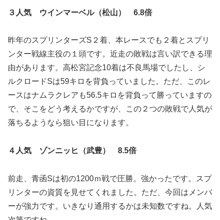
３人気 ウインマーベル（松山） 6.8倍
昨年のスプリンターズS２着、本レースでも２着とスプリ
ンター戦線主役の１頭です。近走の敗戦は言い訳できる理
由があります。高松宮記念10着は不良馬場でしたし、シ
ルクロードSは59キロを背負っていました。ただ、このレ
ースはナムラクレアも56.5キロを背負って勝っていますの
で、そこをどう考えるかですが、この２つの敗戦で人気が
落ちるようなら狙い目になります。
４人気 ゾンニッヒ（武豊） 8.5倍
前走、青函Sは初の1200ｍ戦で圧勝。強かったです。スプ
リンターの資質を見せてくれました。ただ、今回はメンバ
ーが強力です。いきなり通用するかは未知数ですね。人気
次第ですね。