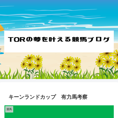
キーンランドカップ 有力馬考察
競馬