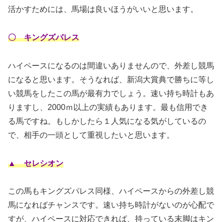
活かすためには、馬場は良いほうがいいと思います。
〇 キングズパレス
ハイペースになるのは間違いありませんので、外差し競馬
になると思います。そうなれば、新潟大賞典で勝ちに等し
い競馬をしたこの馬が最有力でしょう。速い持ち時計もあ
りますし、2000ｍ以上の実績もあります。最も信用でき
る馬ですね。もしかしたら１人気になる気がしているの
で、相手の一頭として重視したいと思います。
▲ セレシオン
この馬もキングズパレス同様、ハイペースからの外差し競
馬になればチャンスです。速い持ち時計がないのが心配で
すが、ハイペースに対応できれば、持っている末脚はキン