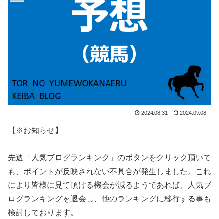
2024.08.31
2024.09.08
【※お知らせ】
先週「人気ブログランキング」のボタンをクリック頂いて
も、ポイントが反映されない不具合が発生しました。これ
により皆様に見て頂ける機会が減るようであれば、人気ブ
ログランキングを退会し、他のランキングに移行する事も
検討しております。