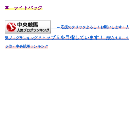
✖ ライトバック
←
応援のクリックよろしくお願いします！人
トップ５を目指しています！
気ブログランキングで
（現在１０～１
５位）
中央競馬ランキング