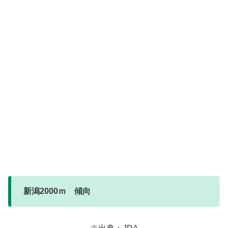
新潟2000ｍ 傾向