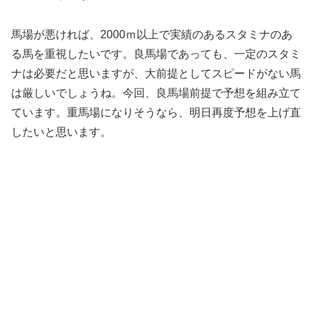
馬場が悪ければ、2000ｍ以上で実績のあるスタミナのあ
る馬を重視したいです。良馬場であっても、一定のスタミ
ナは必要だと思いますが、大前提としてスピードがない馬
は厳しいでしょうね。今回、良馬場前提で予想を組み立て
ています。重馬場になりそうなら、明日再度予想を上げ直
したいと思います。