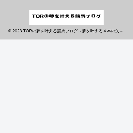
© 2023 TORの夢を叶える競馬ブログ～夢を叶える４本の矢～.