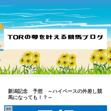
新潟記念 予想 ～ハイペースの外差し競
馬になっても！？～
競馬