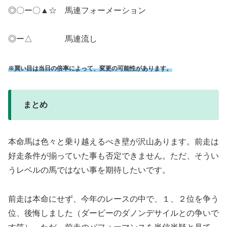
◎〇ー〇▲☆ 馬連フォーメーション
◎ー△ 馬連流し
※買い目は当日の倍率によって、変更の可能性があります。
まとめ
本命馬は色々と乗り越えるべき壁が沢山あります。前走は
好走条件が揃っていた事も否定できません。ただ、そうい
うレベルの馬ではない事を期待したいです。
前走は本命にせず、今年のレースの中で、１、２位を争う
位、後悔しました（ダービーのダノンデサイルとの争いで