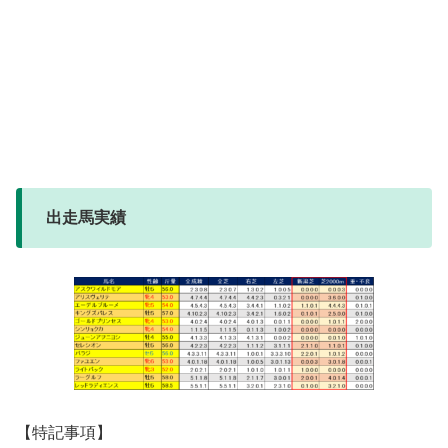
出走馬実績
【特記事項】