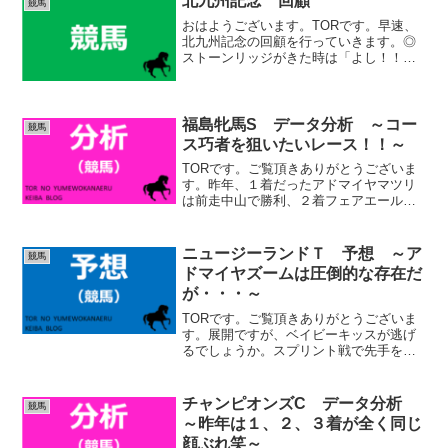
北九州記念 回顧
競馬
残っています。体勢...
おはようございます。TORです。早速、
北九州記念の回顧を行っていきます。◎
ストーンリッジがきた時は「よし！！！
きた！！！」と興奮しましたが、まさか
の相手抜け・・・。ママコチャを買わな
かった事は全く後悔していないですし、
何度やっても買えなかっ...
福島牝馬S データ分析 ～コー
競馬
ス巧者を狙いたいレース！！～
TORです。ご覧頂きありがとうございま
す。昨年、１着だったアドマイヤマツリ
は前走中山で勝利、２着フェアエールン
グは好走血統ゴールドシップ（ステイゴ
ールド）産駒で同じ福島で好走実績があ
りました。３着フィールシンパシーは前
ニュージーランドＴ 予想 ～ア
競馬
年のこのレース２着、中...
ドマイヤズームは圧倒的な存在だ
が・・・～
TORです。ご覧頂きありがとうございま
す。展開ですが、ベイビーキッスが逃げ
るでしょうか。スプリント戦で先手を奪
っている馬ですので、変に距離を気にし
て抑える事をしなければ、この馬が行く
でしょう。アドマイヤズーム、ストレイ
チャンピオンズC データ分析
競馬
トトーカ―は先行、コー...
～昨年は１、２、３着が全く同じ
顔ぶれ笑～