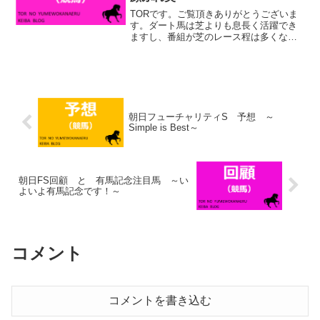
TORです。ご覧頂きありがとうございま
す。ダート馬は芝よりも息長く活躍でき
ますし、番組が芝のレース程は多くない
ので、リピーターというか、嫌でも同じ
顔ぶれになりやすいです。それでも、昨
年は一昨年と全く同じ顔ぶれ、同じ着順
での決着と、流石にビッ...
朝日フューチャリティS 予想 ～
Simple is Best～
朝日FS回顧 と 有馬記念注目馬 ～い
よいよ有馬記念です！～
コメント
コメントを書き込む