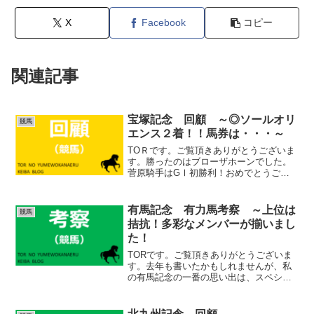
X
Facebook
コピー
関連記事
宝塚記念 回顧 ～◎ソールオリ
競馬
エンス２着！！馬券は・・・～
TOＲです。ご覧頂きありがとうございま
す。勝ったのはブローザホーンでした。
菅原騎手はGⅠ初勝利！おめでとうござ
います！ (adsbygoogle =
window.adsbygoogle || []).push({});宝塚記
念 回顧１着 ...
有馬記念 有力馬考察 ～上位は
競馬
拮抗！多彩なメンバーが揃いまし
た！
TORです。ご覧頂きありがとうございま
す。去年も書いたかもしれませんが、私
の有馬記念の一番の思い出は、スペシャ
ルウィークがグラスワンダーにハナ差敗
れた1999年の有馬記念です。鞍上の武豊
騎手の幻のガッツポーズが強烈に印象に