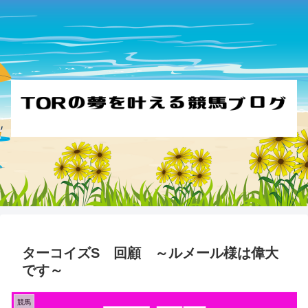
ターコイズS 回顧 ～ルメール様は偉大
です～
競馬