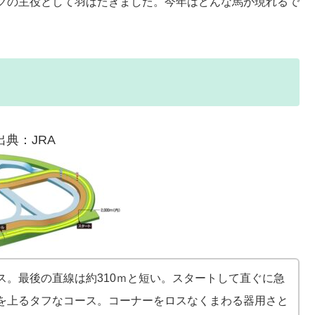
クの主役として羽ばたきました。今年はどんな馬が現れるで
出典：JRA
ス。最後の直線は約310ｍと短い。スタートして直ぐに急
を上るタフなコース。コーナーをロスなくまわる器用さと