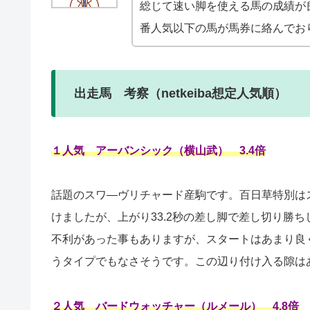
総じて速い脚を使える馬の成績が
番人気以下の馬が馬券に絡んでお
出走馬 考察（netkeiba想定人気順）
１人気 アーバンシック（横山武） 3.4倍
話題のスワ―ヴリチャード産駒です。百日草特別は
けましたが、上がり33.2秒の差し脚で差し切り勝
不利があった事もありますが、スタートはあまり良
うタイプでもなさそうです。この辺り付け入る隙は
２人気 バードウォッチャー（ルメール） 4.8倍