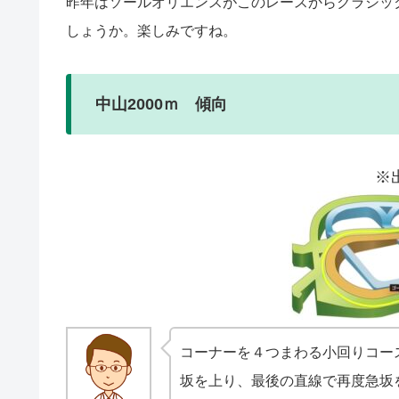
昨年はソールオリエンスがこのレースからクラシッ
しょうか。楽しみですね。
中山2000ｍ 傾向
※
コーナーを４つまわる小回りコー
坂を上り、最後の直線で再度急坂