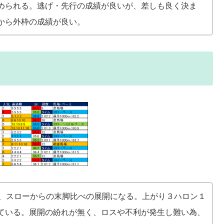
められる。逃げ・先行の成績が良いが、差しも良く決ま
から外枠の成績が良い。
く、スローからの末脚比べの展開になる。上がり３ハロン１
となっている。展開の紛れが無く、ロスや不利が発生し難い為、