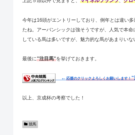
上記５頭以外で見ますと、
マイネルフランツ
、
グロ
今年は16頭がエントリーしており、例年とは違い多頭
たね。アーバンシックは強そうですが、人気で本命
している馬は多いですが、魅力的な馬があまりいな
最後に
”注目馬”
を挙げておきます。
←
応援のクリックよろしくお願いします！
以上、京成杯の考察でした！
競馬