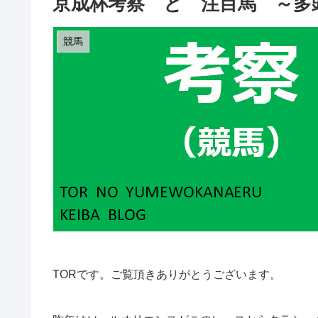
京成杯考察 と 注目馬 ～多
競馬
TORです。ご覧頂きありがとうございます。