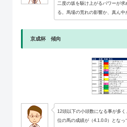
二度の坂を駆け上がるパワーが求
る。馬場の荒れの影響か、真ん中
京成杯 傾向
12頭以下の小頭数になる事が多
位の馬の成績が（4.1.0.0）