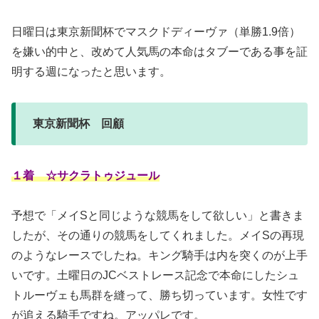
日曜日は東京新聞杯でマスクドディーヴァ（単勝1.9倍）
を嫌い的中と、改めて人気馬の本命はタブーである事を証
明する週になったと思います。
東京新聞杯 回顧
１着 ☆サクラトゥジュール
予想で「メイSと同じような競馬をして欲しい」と書きま
したが、その通りの競馬をしてくれました。メイSの再現
のようなレースでしたね。キング騎手は内を突くのが上手
いです。土曜日のJCベストレース記念で本命にしたシュ
トルーヴェも馬群を縫って、勝ち切っています。女性です
が追える
騎手ですね。アッパレです。