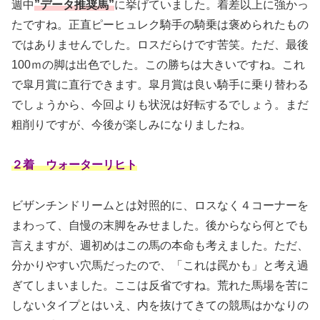
週中
”データ推奨馬”
に挙げていました。着差以上に強かっ
たですね。正直ピーヒュレク騎手の騎乗は褒められたもの
ではありませんでした。ロスだらけです苦笑。ただ、最後
100ｍの脚は出色でした。この勝ちは大きいですね。これ
で皐月賞に直行できます。皐月賞は良い騎手に乗り替わる
でしょうから、今回よりも状況は好転するでしょう。まだ
粗削りですが、今後が楽しみになりましたね。
２着 ウォーターリヒト
ビザンチンドリームとは対照的に、ロスなく４コーナーを
まわって、自慢の末脚をみせました。後からなら何とでも
言えますが、週初めはこの馬の本命も考えました。ただ、
分かりやすい穴馬だったので、「これは罠かも」と考え過
ぎてしまいました。ここは反省ですね。荒れた馬場を苦に
しないタイプとはいえ、内を抜けてきての競馬はかなりの