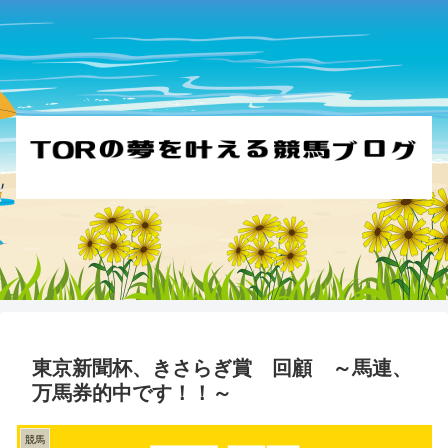
東京新聞杯、きさらぎ賞 回顧 ～馬連、
万馬券的中です！！～
競馬