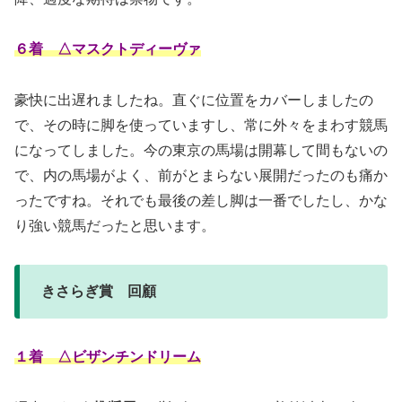
６着 △マスクトディーヴァ
豪快に出遅れましたね。直ぐに位置をカバーしましたの
で、その時に脚を使っていますし、常に外々をまわす競馬
になってしました。今の東京の馬場は開幕して間もないの
で、内の馬場がよく、前がとまらない展開だったのも痛か
ったですね。それでも最後の差し脚は一番でしたし、かな
り強い競馬だったと思います。
きさらぎ賞 回顧
１着 △ビザンチンドリーム