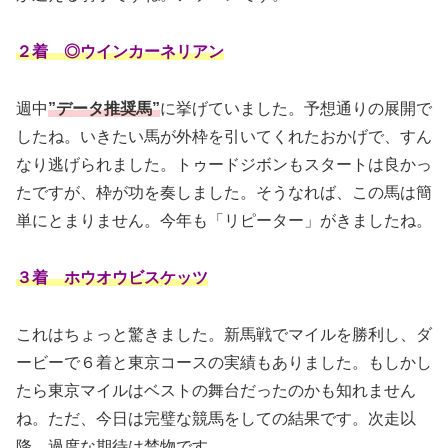
２着 ◎ウインカーネリアン
週中
”データ推奨馬”
に挙げていました。予想通りの展開で
したね。いきたい馬が外枠を引いてくれたおかげで、すん
なり逃げられました。トゥードジボンもスタートは良かっ
たですが、枠が功を奏しました。そうなれば、この馬は簡
単にとまりません。今年も「リピーター」がきましたね。
３着 ホウオウビスケッツ
これはちょっと驚きました。新馬戦でマイルを勝利し、ダ
ービーで６着と東京コースの実績もありました。もしかし
たら東京マイルはベストの舞台だったのかも知れません
ね。ただ、今日は完璧な競馬をしての結果です。次走以
降、過度な期待は禁物です。