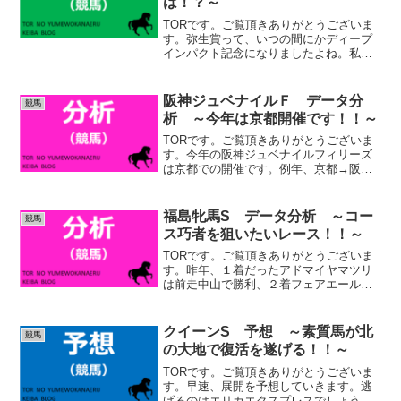
は！？～
TORです。ご覧頂きありがとうございま
す。弥生賞って、いつの間にかディープ
インパクト記念になりましたよね。私は
未だに慣れません。ディープインパクト
のレースの中で最も印象の薄いレースが
弥生賞だと思うのですが笑。
阪神ジュベナイルＦ データ分
競馬
(adsbygoogle = ...
析 ～今年は京都開催です！！～
TORです。ご覧頂きありがとうございま
す。今年の阪神ジュベナイルフィリーズ
は京都での開催です。例年、京都→阪神
に開催が変わるところ、京都で開催を続
けるわけですから、コース替わりがある
ものの、内馬場が痛んで、外差し傾向に
福島牝馬S データ分析 ～コー
競馬
なると考えるのが普通だ...
ス巧者を狙いたいレース！！～
TORです。ご覧頂きありがとうございま
す。昨年、１着だったアドマイヤマツリ
は前走中山で勝利、２着フェアエールン
グは好走血統ゴールドシップ（ステイゴ
ールド）産駒で同じ福島で好走実績があ
りました。３着フィールシンパシーは前
クイーンS 予想 ～素質馬が北
競馬
年のこのレース２着、中...
の大地で復活を遂げる！！～
TORです。ご覧頂きありがとうございま
す。早速、展開を予想していきます。逃
げるのはエリカエクスプレスでしょう。