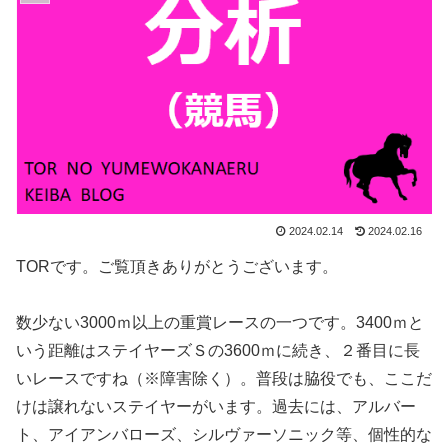
2024.02.14
2024.02.16
TORです。ご覧頂きありがとうございます。
数少ない3000ｍ以上の重賞レースの一つです。3400ｍと
いう距離はステイヤーズＳの3600ｍに続き、２番目に長
いレースですね（※障害除く）。普段は脇役でも、ここだ
けは譲れないステイヤーがいます。過去には、アルバー
ト、アイアンバローズ、シルヴァーソニック等、個性的な