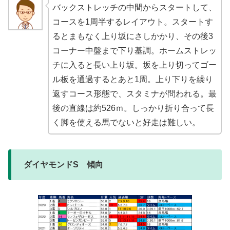
バックストレッチの中間からスタートして、
コースを1周半するレイアウト。スタートす
るとまもなく上り坂にさしかかり、その後3
コーナー中盤まで下り基調。ホームストレッ
チに入ると長い上り坂。坂を上り切ってゴー
ル板を通過するとあと1周。上り下りを繰り
返すコース形態で、スタミナが問われる。最
後の直線は約526ｍ。しっかり折り合って長
く脚を使える馬でないと好走は難しい。
ダイヤモンドS 傾向