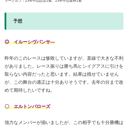
ラーグルフ：23年中山記念2着、23年中山金杯1着
予想
◎ イルーシヴパンサ―
昨年のこのレースは惨敗していますが、直線で大きな不利
がありました。レース振りは勝ち馬ヒシイグアスに引けを
取らない内容だったと思います。結果は残せていません
が、この舞台の適正は十分ありそうです。去年の分まで改
めて期待したいですね。
〇 エルトンバローズ
強力なメンバーが揃いましたが、この相手でも十分勝機は