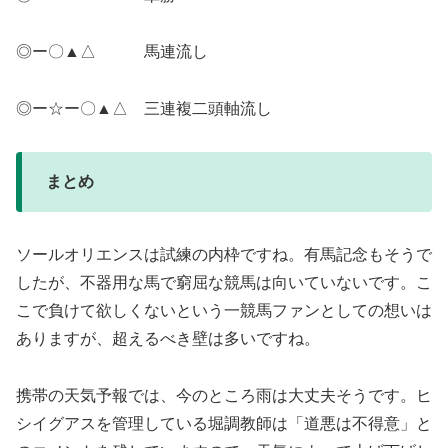
◎ー〇▲△ 馬連流し
◎ー☆ー〇▲△ 三連複二頭軸流し
まとめ
ソールオリエンスは試練の内枠ですね。有馬記念もそうで
したが、不器用な馬で窮屈な競馬は向いていないです。こ
こで負けて欲しくないという一競馬ファンとしての想いは
ありますが、超えるべき壁は多いですね。
携帯の天気予報では、今のところ雨は大丈夫そうです。ヒ
シイグアスを管理している堀調教師は「道悪は不得意」と