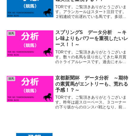
TORです。ご覧頂きありがとうございま
す。アランカールはスタート注目です。
２戦連続で出遅れている馬です。多頭数
の内枠ですので、最後方からの競馬を強
いられる、内に閉じ込められる、こうい
ったリスクはあります。アルバンヌも出
スプリングS データ分析 ～キ
競馬
遅れ癖があります。ただ...
レ味よりもパワーを重視したいレ
ース！！～
TORです。ご覧頂きありがとうございま
す。数々の名馬を送り出してきた皐月賞
のトライアルレースです。過去にオルフ
ェーブル、ステルヴィオ、キタサンブラ
ック、ロゴタイプ等を輩出しておりま
す。ただ、近年は間隔の短いローテーシ
京都新聞杯 データ分析 ～期待
競馬
ョンが好まれませんので（...
の素質馬がエントリーも、荒れる
予感！？～
TORです。ご覧頂きありがとうございま
す。昨年は超スローペース、３コーナー
の下り坂からのロンスパ戦となり、前残
り決着となりました。10頭立てでしたの
で、配当はそこまででもありませんでし
たが、５、３、６人気決着と、人気馬は
期待を裏切りました。...