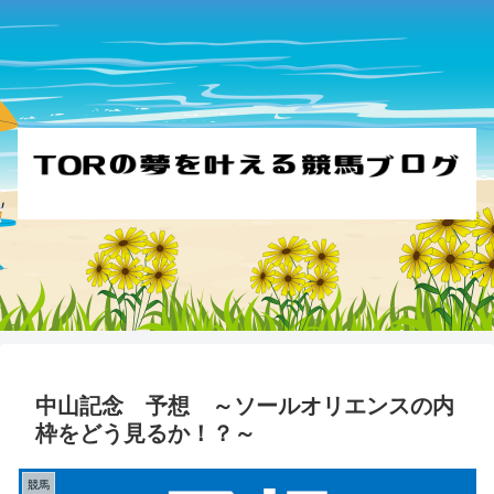
中山記念 予想 ～ソールオリエンスの内
枠をどう見るか！？～
競馬