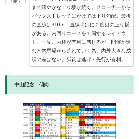
まで緩やかな上り坂が続く。２コーナーから
バックストレッチにかけては下り勾配。最後
の直線は310ｍ、直線半ばに２度目の上り坂
がある。内回りコースを１周するレイアウ
ト。一見、内枠が有利に感じるが、開催が進
むと内馬場から荒れていく為、内外大きな成
績の差はない。脚質は逃げ・先行が有利。
中山記念 傾向