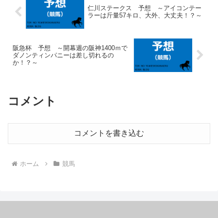
仁川ステークス 予想 ～アイコンテー
ラーは斤量57キロ、大外、大丈夫！？～
阪急杯 予想 ～開幕週の阪神1400ｍで
ダノンティンパニーは差し切れるの
か！？～
コメント
コメントを書き込む
ホーム
競馬