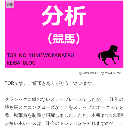
競馬
2024.03.11
2024.03.22
TORです。ご覧頂きありがとうございます。
クラシックに縁のないステップレースでしたが、一昨年の
勝ち馬スタニングローズがここをステップにオークスで２
着、秋華賞を制覇と飛躍しました。ただ、本番までの間隔
が短い本レースは、昨今のトレンドから外れますので、一