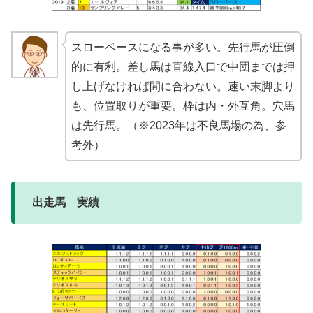
スローペースになる事が多い。先行馬が圧倒
的に有利。差し馬は直線入口で中団までは押
し上げなければ間に合わない。速い末脚より
も、位置取りが重要。枠は内・外互角。穴馬
は先行馬。（※2023年は不良馬場の為、参
考外）
出走馬 実績