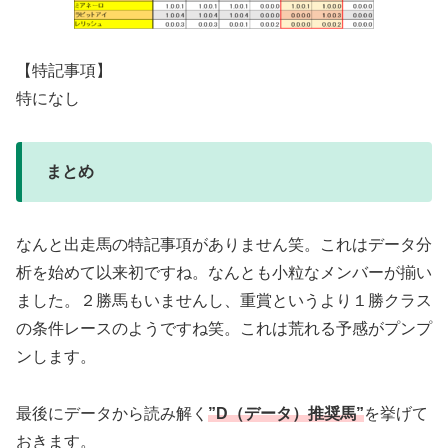
【特記事項】
特になし
まとめ
なんと出走馬の特記事項がありません笑。これはデータ分
析を始めて以来初ですね。なんとも小粒なメンバーが揃い
ました。２勝馬もいませんし、重賞というより１勝クラス
の条件レースのようですね笑。これは荒れる予感がプンプ
ンします。
最後にデータから読み解く
”D（データ）推奨馬”
を挙げて
おきます。