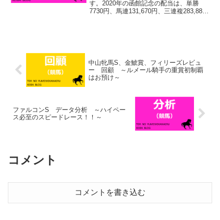
す。2020年の函館記念の配当は、単勝
7730円、馬連131,670円、三連複283,880
円、三連単3,432,870円です。夢がありま
すね～。いつかこんな馬券を当ててみた
いです笑。 (adsbygo...
中山牝馬S、金鯱賞、フィリーズレビュ
ー 回顧 ～ルメール騎手の重賞初制覇
はお預け～
ファルコンS データ分析 ～ハイペー
ス必至のスピードレース！！～
コメント
コメントを書き込む