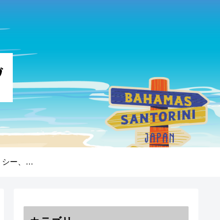
プライバシーポリシー、免責事項、著作権について