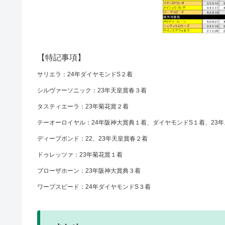
【特記事項】
サリエラ：24年ダイヤモンドS２着
シルヴァーソニック：23年天皇賞春３着
タスティエーラ：23年菊花賞２着
テーオーロイヤル：24年阪神大賞典１着、ダイヤモンドS１着、23年
ディープボンド：22、23年天皇賞春２着
ドゥレッツァ：23年菊花賞１着
ブローザホーン：23年阪神大賞典３着
ワープスピード：24年ダイヤモンドS３着