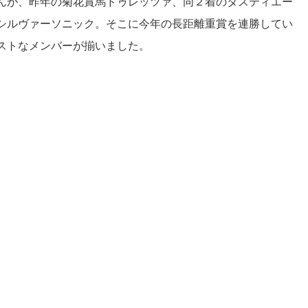
んが、昨年の菊花賞馬ドゥレッツァ、同２着のタスティエー
シルヴァーソニック。そこに今年の長距離重賞を連勝してい
ストなメンバーが揃いました。