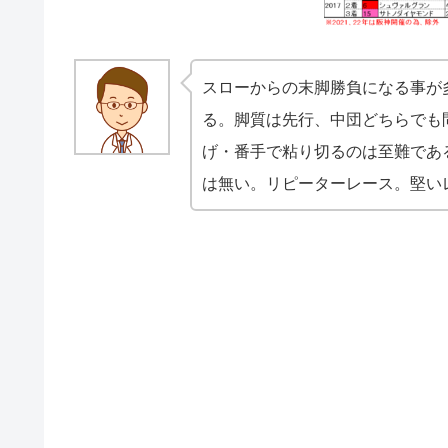
スローからの末脚勝負になる事が
る。脚質は先行、中団どちらでも
げ・番手で粘り切るのは至難であ
は無い。リピーターレース。堅い