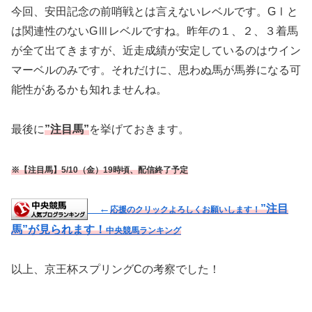
今回、安田記念の前哨戦とは言えないレベルです。GⅠと
は関連性のないGⅢレベルですね。昨年の１、２、３着馬
が全て出てきますが、近走成績が安定しているのはウイン
マーベルのみです。それだけに、思わぬ馬が馬券になる可
能性があるかも知れませんね。
最後に
”注目馬”
を挙げておきます。
※【注目馬】5/10（金）19時頃、配信終了予定
←
”注目
応援のクリックよろしくお願いします！
馬”が見られます！
中央競馬ランキング
以上、京王杯スプリングCの考察でした！