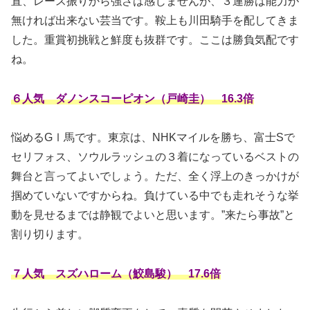
直、レース振りから強さは感じませんが、３連勝は能力が
無ければ出来ない芸当です。鞍上も川田騎手を配してきま
した。重賞初挑戦と鮮度も抜群です。ここは勝負気配です
ね。
６人気 ダノンスコーピオン（戸崎圭） 16.3倍
悩めるGⅠ馬です。東京は、NHKマイルを勝ち、富士Sで
セリフォス、ソウルラッシュの３着になっているベストの
舞台と言ってよいでしょう。ただ、全く浮上のきっかけが
掴めていないですからね。負けている中でも走れそうな挙
動を見せるまでは静観でよいと思います。”来たら事故”と
割り切ります。
７人気 スズハローム（鮫島駿） 17.6倍