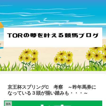
京王杯スプリングC 考察 ～昨年馬券に
なっている３頭が揃い踏みも・・・～
競馬