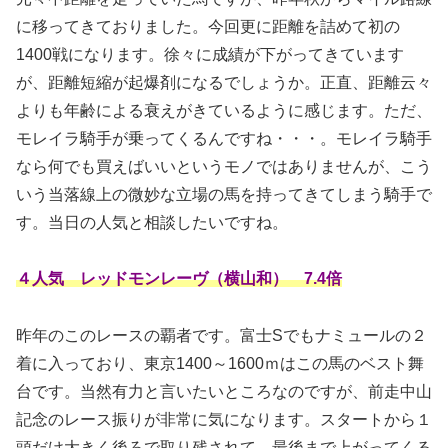
に移ってきておりました。今回更に距離を詰めて初の
1400戦になります。徐々に成績が下がってきています
が、距離短縮が起爆剤になるでしょうか。正直、距離云々
よりも年齢による衰えがきているように感じます。ただ、
モレイラ騎手が乗ってくるんですね・・・。モレイラ騎手
なら何でも買えばいいというモノではありませんが、こう
いう当落線上の微妙な立場の馬を持ってきてしまう騎手で
す。当日の人気と相談したいですね。
４人気 レッドモンレーヴ（横山和） 7.4倍
昨年のこのレースの覇者です。富士Sでもナミュールの２
着に入っており、東京1400～1600ｍはこの馬のベスト舞
台です。当然有力と言いたいところなのですが、前走中山
記念のレース振りが非常に気になります。スタートから１
頭だけ大きく後ろで取り残されて、最後まで上がってくる