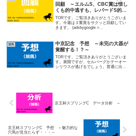
ー ←応援のクリック...
回顧 ～エルムS、CBC賞は惜し
くも的中逃すも、レパードS的
中！！～
TORです。ご覧頂きありがとうございま
す。今週は３重賞をサクッと回顧してい
きます。 (adsbygoogle =
window.adsbygoogle || []).push({});エルム
S 回顧１着 ☆ぺリエール考察で書いた
通り、前走で...
中京記念 予想 ～未完の大器が
競馬
覚醒する！？～
TORです。ご覧頂きありがとうございま
す。展開ですが、セルバーグかテーオー
シリウスが逃げるでしょう。普通に出れ
ばセルバーグが主張すると思います。ス
タートが速いセオ、アナゴサンが外に入
りましたので、スタートがそこまで速く
ないセルバーグにとって...
京王杯スプリングC データ分析 ～
京王杯スプリングC 予想 ～魅力的な
穴馬が見当たらず・・・～