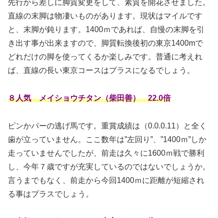
先行から差しに脚質変更をして、素質を開花させました。
直線の末脚は物凄いものがあります。現状はマイルです
と、末脚が鈍ります。1400ｍであれば、自慢の末脚を引
き出す事が出来ますので、脚質転換後初の東京1400mで
どれだけの脚を使ってくるか楽しみです。普通に考えれ
ば、直線の長い東京コースはプラスになるでしょう。
８人気 メイショウチタン（柴田善） 22.0倍
ピンかパーの逃げ馬です。重賞成績は（0.0.0.11）と全く
歯が立っていません。ここ数年は”左回り”、”1400ｍ”しか
走っていませんでしたが、前走は久々に1600ｍ戦で勝利
し、今年７歳ですが充実しているのではないでしょうか。
言うまでもなく、前走から今回1400ｍに距離が短縮され
る事はプラスでしょう。