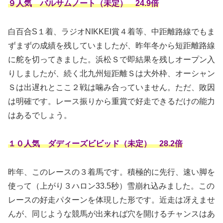
９人気 バルサムノート（未定） 24.9倍
白百合S１着、ラジオNIKKEI賞４着等、中距離路線でもま
ずまずの成績を残していましたが、昨年冬から短距離路線
に舵を切ってきました。浜松Ｓで即結果を残しオープン入
りしましたが、続く北九州短距離Ｓは大外枠、オーシャン
Ｓは出遅れとここ２戦は噛み合っていません。ただ、敗因
は明確です。レース振りから重賞で好走できるだけの能力
はあるでしょう。
１０人気 ダディーズビビッド（未定） 28.2倍
昨年、このレースの３着馬です。積極的に先行、速い脚を
使って（上がり３ハロン33.5秒）雪崩れ込みました。この
レースの好走パターンを体現した形です。近走は冴えませ
んが、同じような競馬が出来れば穴を開けるチャンスはあ