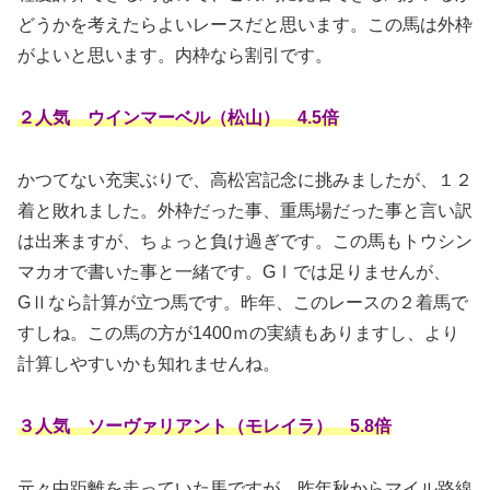
どうかを考えたらよいレースだと思います。この馬は外枠
がよいと思います。内枠なら割引です。
２人気 ウインマーベル（松山） 4.5倍
かつてない充実ぶりで、高松宮記念に挑みましたが、１２
着と敗れました。外枠だった事、重馬場だった事と言い訳
は出来ますが、ちょっと負け過ぎです。この馬もトウシン
マカオで書いた事と一緒です。GⅠでは足りませんが、
GⅡなら計算が立つ馬です。昨年、このレースの２着馬で
すしね。この馬の方が1400ｍの実績もありますし、より
計算しやすいかも知れませんね。
３人気 ソーヴァリアント（モレイラ） 5.8倍
元々中距離を走っていた馬ですが、昨年秋からマイル路線