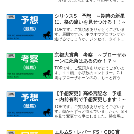
ーが揃ったと思います。その中でも、注
目はブレイディヴェーグの参戦でしょう
か。このレースを当てる為には、この馬
の取捨てにかかっていると言ってもよい
シリウスS 予想 ～期待の新星
競馬
でしょう。しっかりと考...
に、格の違いを見せつける！！～
TORです。ご覧頂きありがとうございま
す。展開ですが、ホウオウプロサンゲが
逃げるでしょうか。ジンセイ、タイトニ
ットは先行、テーオーパスワードは先行
馬の直後、メイプルリッジは中団という
形になるでしょう。 (adsbygoogle =
京都大賞典 考察 ～ブローザホ
競馬
wind...
ーンに死角はあるのか！？～
TORです。ご覧頂きありがとうございま
す。１１頭、小頭数のエントリー。GⅠ
馬はブローザホーンのみ。もっと言うと
GⅠで馬券になった馬も全盛期を過ぎた
ディープボンドのみ。ブローザホーンは
圧倒的な存在に感じられますが、果たし
【予想変更】高松宮記念 予想
競馬
て本当に盤石なのか、対...
～内前有利で予想変更します！～
TORです。ご覧頂きありがとうございま
す。朝からずっと悩んでいましたが、８R
を見て変更する事にしました。勝負馬券
◎ マッドクール〇 ナムラクレア▲
ビクターザウィナー☆ ルガル△ ママ
コチャ、トウシンマカオ、ビッグシーザ
エルムS・レパードS・CBC賞
競馬