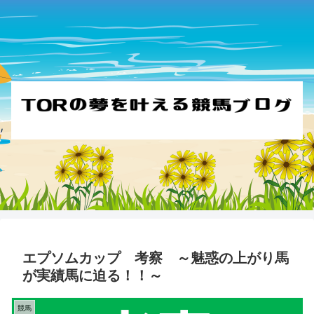
エプソムカップ 考察 ～魅惑の上がり馬
が実績馬に迫る！！～
競馬