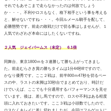
それでもあそこまで走らなかったのは何故でしょう
か・・・。不利やロスもなく、格下相手という事を考える
と、解せないですね・・・。今回ルメール騎手を配して、
必勝態勢です。前走の敗戦だけで切る事はしませんが、１
人気でわざわざ本命にはしたくないですね。
２人気 ジェイパームス（未定） 6.1倍
同舞台、東京1800ｍを３連勝して勝ち上がってきまし
た。前走むらさき賞の勝ちタイムは1分44秒8ですので、
かなり優秀です。ここ２戦は、前半800ｍ47秒を切るペー
スの中、ラストの末脚は33秒台でまとめており、時計だ
けでいえば、ここでも十分通用するパフォーマンスを見せ
ています。後は、差し馬ですので、ロスや不利はある程度
頭に入れておきたいです。ここ３戦は小頭数でしたので、
ロスなくキレイに差し切れましたが、今回はフルゲートに