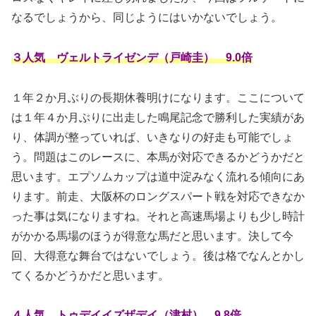
なるでしょうから、同じようにはいかないでしょう。
３人気 ヴェルトライゼンデ（戸崎圭） 9.0倍
１年２か月ぶりの長期休養明けになります。ここについて
は１年４か月ぶりに出走した鳴尾記念で勝利した実績があ
り、体調が整っていれば、いきなりの好走も可能でしょ
う。問題はこのレースに、本馬が対応できるかどうかだと
思います。エプソムカップは道中淀みなく流れる傾向にあ
ります。前走、大阪杯のロングスパート戦を対応できなか
った事は気になりますね。それと高速馬場よりも少し時計
がかかる馬場のほうが得意な馬だと思います。決して今
回、大得意な舞台ではないでしょう。後は格でなんとかし
てくるかどうかだと思います。
４人気 トゥデイイズザデイ（津村） 9.8倍