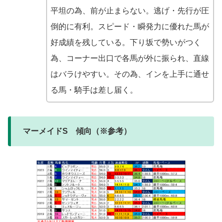
平坦の為、前が止まらない。逃げ・先行が圧
倒的に有利。スピード・瞬発力に優れた馬が
好成績を残している。下り坂で勢いがつく
為、コーナー出口で各馬が外に振られ、直線
はバラけやすい。その為、インを上手に通せ
る馬・騎手は差し届く。
マーメイドS 傾向（※参考）