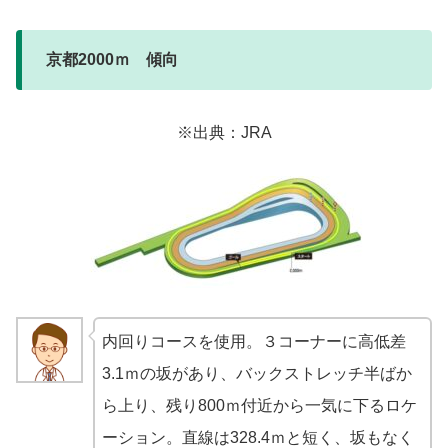
京都2000ｍ 傾向
※出典：JRA
内回りコースを使用。３コーナーに高低差
3.1ｍの坂があり、バックストレッチ半ばか
ら上り、残り800ｍ付近から一気に下るロケ
ーション。直線は328.4ｍと短く、坂もなく