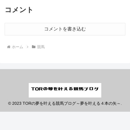
コメント
コメントを書き込む
ホーム
競馬
© 2023 TORの夢を叶える競馬ブログ～夢を叶える４本の矢～.