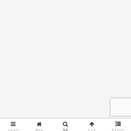
メニュー
ホーム
検索
トップ
サイドバー