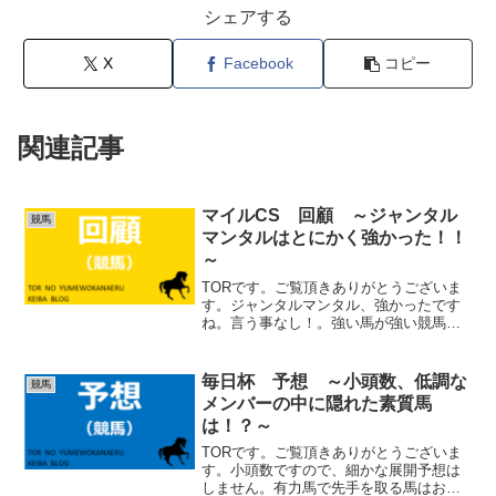
シェアする
X
Facebook
コピー
関連記事
マイルCS 回顧 ～ジャンタル
競馬
マンタルはとにかく強かった！！
～
TORです。ご覧頂きありがとうございま
す。ジャンタルマンタル、強かったです
ね。言う事なし！。強い馬が強い競馬を
するのも競馬の醍醐味です。良い競馬が
見られました。少しだけ差される心配を
していましたが、杞憂でしたね。ルメー
毎日杯 予想 ～小頭数、低調な
競馬
ル騎手以外は捕まえにい...
メンバーの中に隠れた素質馬
は！？～
TORです。ご覧頂きありがとうございま
す。小頭数ですので、細かな展開予想は
しません。有力馬で先手を取る馬はおり