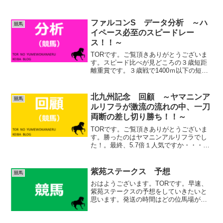
ませんので、スローペース濃厚でしょ
う。昨年と同じように直線の瞬発力勝負
になると思います。毎日杯 展望昨年は
ファルコンS データ分析 ～ハ
競馬
勝ち馬ファンダムの上がり...
イペース必至のスピードレー
ス！！～
TORです。ご覧頂きありがとうございま
す。スピード比べが見どころの３歳短距
離重賞です。３歳戦で1400ｍ以下の短距
離重賞はこのレースと葵Sの２レースのみ
ですので、毎年スピードスター達が集い
ます。今年も良いメンバーが揃いまし
北九州記念 回顧 ～ヤマニンア
競馬
た。早速データを見...
ルリフラが激流の流れの中、一刀
両断の差し切り勝ち！！～
TORです。ご覧頂きありがとうございま
す。勝ったのはヤマニンアルリフラでし
た！。最終、5.7倍１人気ですか・・・、
皆さん上手いですね・・・。
(adsbygoogle = window.adsbygoogle ||
[]).push({})...
紫苑ステークス 予想
競馬
おはようございます。TORです。早速、
紫苑ステークスの予想をしていきたいと
思います。発送の時間はどの位馬場が回
復していますかね。良馬場にはならない
のではないかと思います。ある程度時計