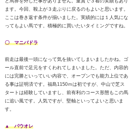
と馬券を外した事がありません。重賞で３着の実績もあり
ます。今回、鞍上が３走ぶりに戻るのもよいと思います。
ここは巻き返す条件が揃いました。実績的には１人気にな
ってもよい馬です。積極的に買いたいタイミングですね。
〇 マニバドラ
前走は最後一頭になって気を抜いてしまいましたかね。ゴ
ール直前で足元をすくわれてしまいました。ただ、内容的
には完勝といっていい内容で、オープンでも能力上位であ
る事は証明済です。福島1150ｍは初ですが、中山で芝ス
タートは経験していますし、前有利のコース形態もこの馬
に追い風です。人気ですが、堅軸といってよいと思いま
す。
▲ パウオレ