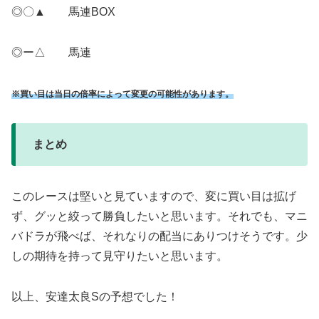
◎〇▲ 馬連BOX
◎ー△ 馬連
※買い目は当日の倍率によって変更の可能性があります。
まとめ
このレースは堅いと見ていますので、変に買い目は拡げ
ず、グッと絞って勝負したいと思います。それでも、マニ
バドラが飛べば、それなりの配当にありつけそうです。少
しの期待を持って見守りたいと思います。
以上、安達太良Sの予想でした！