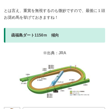
とは言え、重賞を無視するのも微妙ですので、最後に１頭
お奨め馬を挙げておきますね！
函福島ダート1150ｍ 傾向
※出典：JRA