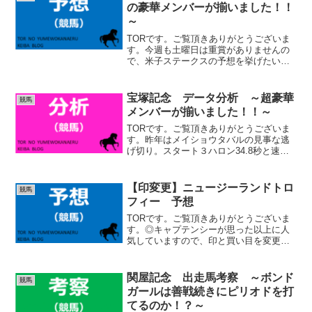
の豪華メンバーが揃いました！！
～
TORです。ご覧頂きありがとうございま
す。今週も土曜日は重賞がありませんの
で、米子ステークスの予想を挙げたいと
思います。ただ、このレースはレベルが
高いです。GⅢと言われてもおかしくな
いメンバーが揃いました。展開ですが、
宝塚記念 データ分析 ～超豪華
競馬
トゥードジボンかアナゴ...
メンバーが揃いました！！～
TORです。ご覧頂きありがとうございま
す。昨年はメイショウタバルの見事な逃
げ切り。スタート３ハロン34.8秒と速い
ペースで入って、中盤一番緩んだラップ
でも１ハロン12.2秒、終始１ハロン12秒
を切るような厳しいラップを刻み続けま
【印変更】ニュージーランドトロ
競馬
した。最後１...
フィー 予想
TORです。ご覧頂きありがとうございま
す。◎キャプテンシーが思った以上に人
気していますので、印と買い目を変更し
ます。NZT 予想〇→◎ スパークリシ
ャール◎→〇 キャプテンシー▲ エコ
ロブルーム☆ ルージュステルエ△ ボ
関屋記念 出走馬考察 ～ボンド
競馬
ンドガール、ユキノロ...
ガールは善戦続きにピリオドを打
てるのか！？～