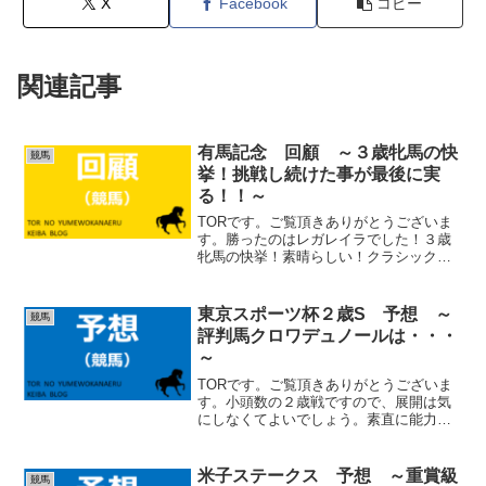
X
Facebook
コピー
関連記事
有馬記念 回顧 ～３歳牝馬の快
競馬
挙！挑戦し続けた事が最後に実
る！！～
TORです。ご覧頂きありがとうございま
す。勝ったのはレガレイラでした！３歳
牝馬の快挙！素晴らしい！クラシックは
牝馬の身でありながら、皐月賞、ダービ
ーに挑戦。秋は確勝を期したエリザベス
女王杯で敗れ、挫折を味わいましたが、
東京スポーツ杯２歳S 予想 ～
競馬
最後の最後で、挑戦し続...
評判馬クロワデュノールは・・・
～
TORです。ご覧頂きありがとうございま
す。小頭数の２歳戦ですので、展開は気
にしなくてよいでしょう。素直に能力が
あると思う馬を選ぶのが正解だと思いま
す。 (adsbygoogle = window.adsbygoogle
|| []).pus...
米子ステークス 予想 ～重賞級
競馬