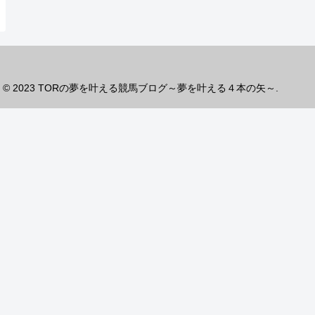
© 2023 TORの夢を叶える競馬ブログ～夢を叶える４本の矢～.