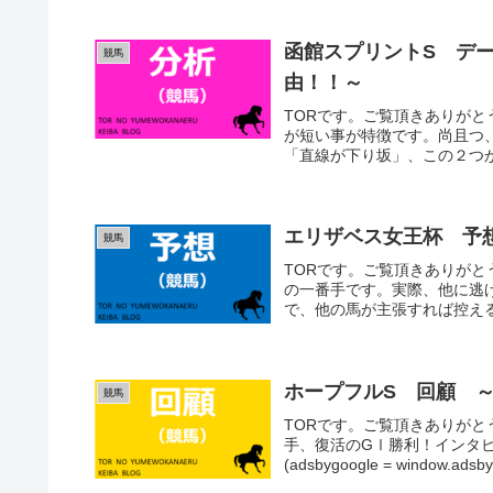
函館スプリントS デー
競馬
由！！～
TORです。ご覧頂きありがと
が短い事が特徴です。尚且つ
「直線が下り坂」、この２つが
エリザベス女王杯 予
競馬
TORです。ご覧頂きありが
の一番手です。実際、他に逃
で、他の馬が主張すれば控える
ホープフルS 回顧 
競馬
TORです。ご覧頂きありが
手、復活のGⅠ勝利！インタ
(adsbygoogle = window.adsbygo