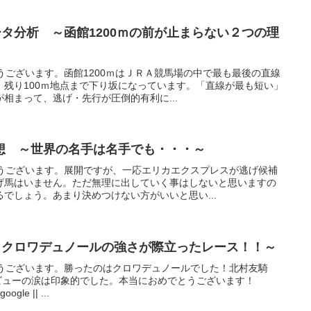
タ分析 ～函館1200ｍの前が止まらない２つの理
うございます。函館1200ｍはＪＲＡ競馬場の中で最も最後の直線
、残り100ｍ地点まで下り坂になっています。「直線が最も短い」
相まって、逃げ・先行が圧倒的有利に...
想 ～世界の名手は名手でも・・・～
とうございます。展開ですが、一応エリカエクスプレスが逃げ候補
げ馬はいません。ただ無理に出していく事はしないと思いますの
でしょう。あまり決めつけない方がいいと思い...
～クロワデュノールの強さが際立ったレース！！～
とうございます。勝ったのはクロワデュノールでした！北村友騎
ビューの涙は印象的でした。本当におめでとうございます！
ogle || ...