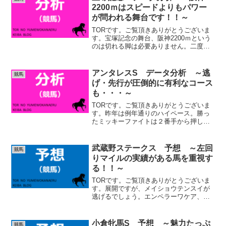
2200ｍはスピードよりもパワー
が問われる舞台です！！～
TORです。ご覧頂きありがとうございま
す。宝塚記念の舞台、阪神2200ｍという
のは切れる脚は必要ありません。二度の
急坂を上るパワーが求められます。直近
で馬券になっている馬を見ても、スルー
セブンシーズ、ユニコーンライオン、ク
アンタレスS データ分析 ～逃
競馬
ロノジェネシス、キ...
げ・先行が圧倒的に有利なコース
も・・・～
TORです。ご覧頂きありがとうございま
す。昨年は例年通りのハイペース。勝っ
たミッキーファイトは２番手から押し切
りましたが、この馬はレベルが違いまし
た。この馬を除き、２、３着は差し馬で
したので、データ通りの結果だったと思
武蔵野ステークス 予想 ～左回
競馬
います。因みに２、３着...
りマイルの実績がある馬を重視す
る！！～
TORです。ご覧頂きありがとうございま
す。展開ですが、メイショウテンスイが
逃げるでしょう。エンペラーワケア、ペ
イシャエス、ぺリエールは先行、タマモ
ロックは中団という形になりそうです。
(adsbygoogle = window.adsbyg...
小倉牝馬S 予想 ～魅力たっぷ
競馬