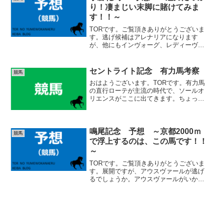
り！凄まじい末脚に賭けてみま
す！！～
TORです。ご覧頂きありがとうございま
す。逃げ候補はアレナリアになります
が、他にもインヴォーグ、レディーヴァ
リュー等、前にいきそうな馬が結構いま
す。今年もそれなりに流れるかも知れま
せん。ジョスランはルメール騎手ですの
セントライト記念 有力馬考察
競馬
で、あまり後ろにつける事...
おはようございます。TORです。有力馬
の直行ローテが主流の時代で、ソールオ
リエンスがここに出てきます。ちょっと
ビックリしました。ひと夏を越して、ど
んな走りを見せてくれるのか楽しみで
す。 (adsbygoogle = window.adsby...
鳴尾記念 予想 ～京都2000ｍ
競馬
で浮上するのは、この馬です！！
～
TORです。ご覧頂きありがとうございま
す。展開ですが、アウスヴァールが逃げ
るでしょうか。アウスヴァールがいかな
ければ、バビットがいくと思います。デ
ィープモンスターは先行、ボッケリー
ニ、ロードレルレイも内枠に入りました
ので先行してくるかも知れ...