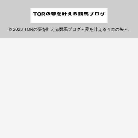
© 2023 TORの夢を叶える競馬ブログ～夢を叶える４本の矢～.