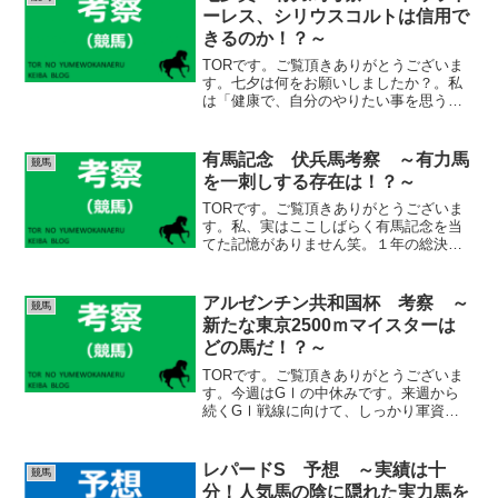
つけると思います。ステ...
ーレス、シリウスコルトは信用で
きるのか！？～
TORです。ご覧頂きありがとうございま
す。七夕は何をお願いしましたか？。私
は「健康で、自分のやりたい事を思う存
分できますように」と、七夕に限らずい
つも願っております。後は、今年は100万
馬券とは言いませんが、30万馬券位は当
有馬記念 伏兵馬考察 ～有力馬
競馬
てたいですね！。...
を一刺しする存在は！？～
TORです。ご覧頂きありがとうございま
す。私、実はここしばらく有馬記念を当
てた記憶がありません笑。１年の総決
算、どうも夢を見たくなる傾向があるの
でしょうか・・・苦笑。今年こそ、しっ
かりと当てて、気持ちよく年末年始を迎
アルゼンチン共和国杯 考察 ～
競馬
えたいところです。 (a...
新たな東京2500ｍマイスターは
どの馬だ！？～
TORです。ご覧頂きありがとうございま
す。今週はGⅠの中休みです。来週から
続くGⅠ戦線に向けて、しっかり軍資金
を稼ぎたいところですね。アルゼンチン
共和国杯は、比較的分かりやすいレース
ですので、バシッと当てたいところで
レパードS 予想 ～実績は十
競馬
す。 (adsbygoo...
分！人気馬の陰に隠れた実力馬を