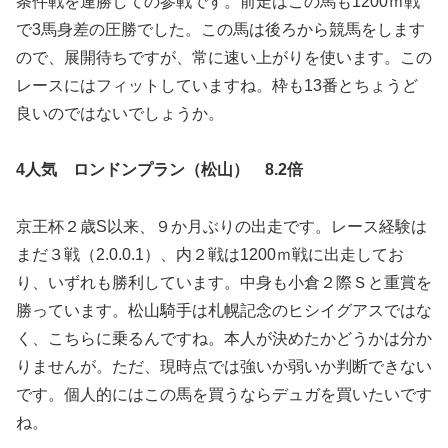
条件戦を連勝しての参戦です。前走はこの馬も1200ｍ戦
で3馬身差の圧勝でした。この馬は後ろから競馬をします
ので、展開待ちですが、常に速い上がりを使います。この
レースにはフィットしていますね。枠も13番とちょうど
良いのではないでしょうか。
4人気 ロンドンプラン（松山） 8.2倍
京王杯２歳S以来、９か月ぶりの出走です。レース経験は
まだ３戦（2.0.0.1）、内２戦は1200ｍ戦に出走してお
り、いずれも勝利しています。中身も小倉２際Ｓと重賞を
勝っています。松山騎手は札幌記念のヒシイグアスではな
く、こちらに乗るんですね。本人が決めたかどうかは分か
りませんが。ただ、現時点では強いか弱いか判断できない
です。個人的にはこの馬を買うならデュガを買いたいです
ね。