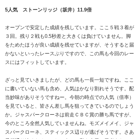
5人気 ストーンリッジ（坂井）11.9倍
オープンで安定した成績を残しています。ここ５戦３着が
３回。残り２戦も0.5秒差と大きくは負けていません。脚
をためたほうが良い成績を残せていますが、そうすると届
かないといったレースぶりですので、この馬も今回のレー
スにはフィットしています。
ざっと見ていきましたが、どの馬も一長一短ですね。ここ
に書いていない馬も含め、人気はかなり割れそうです。配
当妙味がありそうですねー。今朝の時点での人気（倍率）
を見ていると、皆さん差し馬を狙ってきているのでしょう
か。ジャスパークローネは前走ＣＢＣ賞の勝ち馬ですが、
今のところ全然人気していませんね。モズメイメイ、ジャ
スパークローネ、スティックス辺りが逃げそうです。さあ