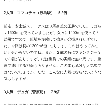
2人気 ママコチャ（鮫島駿） 5.2倍
前走、安土城ステークスは３馬身差の圧勝でした。しばら
く1600ｍを使っていましたが、久々に1400ｍを使っての
結果ですので、距離を短縮して強さが発揮された形でし
た。今回は初の1200ｍ戦になります。これはやってみな
いと分からないですね。また、２歳の時にファンタジーＳ
で３着がありますが、ほぼ重賞での実績は無い馬です。重
賞で通用する担保もありません。この馬も危険な人気馬で
はないでしょうか。ただ、こんなに人気にならないような
気もしますが。
3人気 デュガ（菅原明） 7.9倍