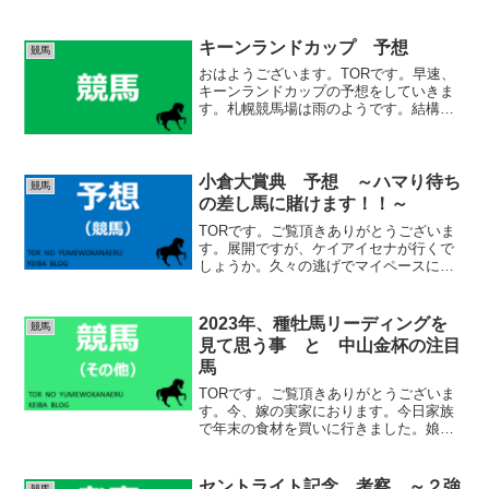
って、人気サイドを買うと、「今まで通
り穴馬を買っていたら・・・」となった
時に後悔がすごいですからね。我慢です
キーンランドカップ 予想
競馬
ね・・・。 (adsb...
おはようございます。TORです。早速、
キーンランドカップの予想をしていきま
す。札幌競馬場は雨のようです。結構降
りそうです。重馬場にはなってしまいそ
うですね。展開ですが、逃げるのはシナ
モンスティックでしょうか。キミワクイ
ーンも内枠に入りました...
小倉大賞典 予想 ～ハマり待ち
競馬
の差し馬に賭けます！！～
TORです。ご覧頂きありがとうございま
す。展開ですが、ケイアイセナが行くで
しょうか。久々の逃げでマイペースに持
ち込めれば、気持ちよく走れそうです。
かなり面白い気がしていましたが、人気
ですね苦笑。センツブラットは、買い時
2023年、種牡馬リーディングを
競馬
は前走だったと思います...
見て思う事 と 中山金杯の注目
馬
TORです。ご覧頂きありがとうございま
す。今、嫁の実家におります。今日家族
で年末の食材を買いに行きました。娘達
が、デカいタラバガニをバアバ（お婆ち
ゃん）に買ってもらっていました。ナイ
スです！大晦日のご馳走が楽しみです！
セントライト記念 考察 ～２強