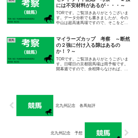
競馬
今日は、昨日の騎手リー...
には不安材料があるが・・・～
TORです。ご覧頂きありがとうございま
す。データ分析でも書きましたが、今の
中山は超高速馬場ですので、そこをどう
考えるかですね。上がり３ハロン３３秒
台の脚は必要でしょうし、速い持ち時計
も欲しいですね。今年の皐月賞は１分５
マイラーズカップ 考察 ～断然
競馬
７秒１というレコード決...
の２強に付け入る隙はあるの
か！？～
TORです。ご覧頂きありがとうございま
す。日曜日の京都競馬場は雨予報です。
開幕週ですので、余程降らなければ、そ
れなりに速い決着になると思いますが、
少し例年とは違う展開も想定しておきた
いですね。出走馬 考察（netkeiba想定
人気順）１人気...
北九州記念 各馬短評
北九州記念 予想