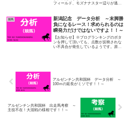
フィールド、モズナナスター辺りが逃げ
るでしょうか。３頭とも是が非でもとい
う馬ではないので、他に主張する馬がい
れば、控える形をとると思います。ショ
新潟記念 データ分析 ～末脚勝
競馬
ウナンザナドゥは距離を...
負になるレース！求められるのは
瞬発力だけではないですよ！！～
【お知らせ】※ブログランキングのボタ
ンを押して頂いても、点数が反映されな
い不具合が発生しているようです。原因
は調査中ですが、これにより順位が落
ち、皆様に閲覧頂ける機会が減るようで
あれば、違うブログランキングに移る等
の対策も検討したいと思って...
アルゼンチン共和国杯 データ分析 ～
100ｍの延長がミソです！！～
アルゼンチン共和国杯 出走馬考察 ～
主役不在！大混戦の様相です！！～