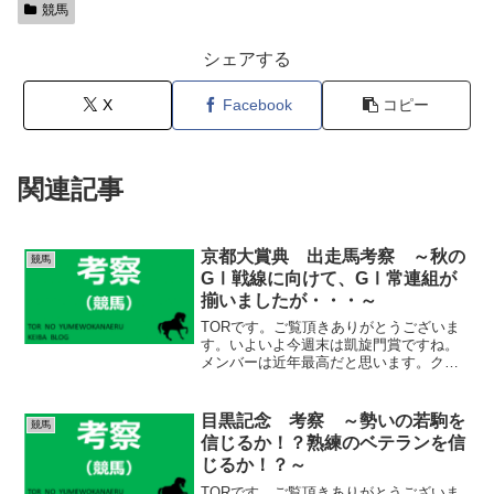
競馬
シェアする
X
Facebook
コピー
関連記事
京都大賞典 出走馬考察 ～秋の
競馬
GⅠ戦線に向けて、GⅠ常連組が
揃いましたが・・・～
TORです。ご覧頂きありがとうございま
す。いよいよ今週末は凱旋門賞ですね。
メンバーは近年最高だと思います。クロ
ワデュノールはもちろん、ビザンチンド
リーム、アロヒアリイは欧州向きのパワ
ーを持っています。本当に楽しみです。
目黒記念 考察 ～勢いの若駒を
競馬
ただ、それでも馬場が悪...
信じるか！？熟練のベテランを信
じるか！？～
TORです。ご覧頂きありがとうございま