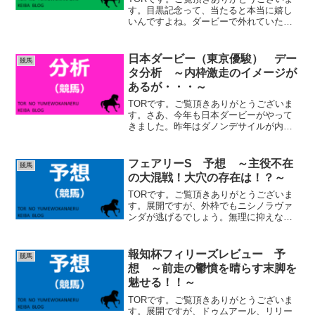
す。目黒記念って、当たると本当に嬉し
いんですよね。ダービーで外れていた場
合は、悔しさを癒してくれますし、当た
っていた場合は、完全勝利で最高の気分
です。いや～、ダービーと同じ位、気合
日本ダービー（東京優駿） デー
競馬
が入ります笑。 (ad...
タ分析 ～内枠激走のイメージが
あるが・・・～
TORです。ご覧頂きありがとうございま
す。さあ、今年も日本ダービーがやって
きました。昨年はダノンデサイルが内を
ロスなく先行して、穴を開けました。少
し内容は違いますが、2019年のロジャー
バローズを思い出しましたね。それ以外
フェアリーS 予想 ～主役不在
競馬
にも、2022年ア...
の大混戦！大穴の存在は！？～
TORです。ご覧頂きありがとうございま
す。展開ですが、外枠でもニシノラヴァ
ンダが逃げるでしょう。無理に抑えない
限り、ここではスピードが違います。エ
リカエクスプレス、ティラトーレ、ミー
ントゥビーは先行、レイユール、ホウオ
報知杯フィリーズレビュー 予
競馬
ウガイア、ジャルディニ...
想 ～前走の鬱憤を晴らす末脚を
魅せる！！～
TORです。ご覧頂きありがとうございま
す。展開ですが、ドゥムアール、リリー