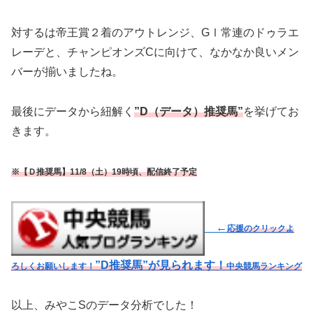
対するは帝王賞２着のアウトレンジ、GⅠ常連のドゥラエ
レーデと、チャンピオンズCに向けて、なかなか良いメン
バーが揃いましたね。
最後にデータから紐解く
”D（データ）推奨馬”
を挙げてお
きます。
※【Ｄ推奨馬】11/8（土）19時頃、配信終了予定
←
応援のクリックよ
”D推奨馬”が見られます！
ろしくお願いします！
中央競馬ランキング
以上、みやこSのデータ分析でした！