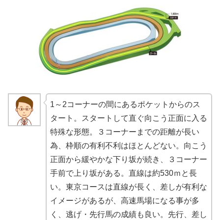
1～2コーナーの間にあるポケットからのス
タート。スタートして直ぐ向こう正面に入る
特殊な形態。３コーナーまでの距離が長い
為、枠順の有利不利はほとんどない。向こう
正面から緩やかな下り坂が続き、３コーナー
手前で上り坂がある。直線は約530ｍと長
い。東京コースは直線が長く、差しが有利な
イメージがあるが、高速馬場になる事が多
く、逃げ・先行馬の成績も良い。先行、差し