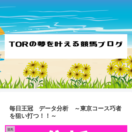
毎日王冠 データ分析 ～東京コース巧者
を狙い打つ！！～
競馬