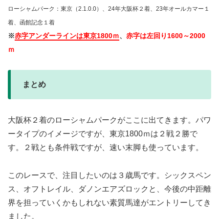
ローシャムパーク：東京（2.1.0.0）、24年大阪杯２着、23年オールカマー１
着、函館記念１着
※
赤字アンダーラインは東京1800ｍ
、
赤字は左回り1600～2000
ｍ
まとめ
大阪杯２着のローシャムパークがここに出てきます。パワ
ータイプのイメージですが、東京1800ｍは２戦２勝で
す。２戦とも条件戦ですが、速い末脚も使っています。
このレースで、注目したいのは３歳馬です。シックスペン
ス、オフトレイル、ダノンエアズロックと、今後の中距離
界を担っていくかもしれない素質馬達がエントリーしてき
ました。