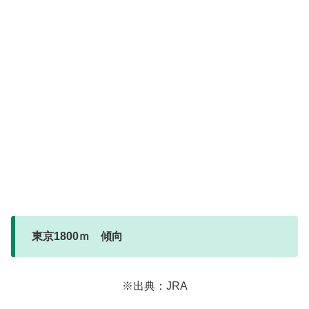
東京1800ｍ 傾向
※出典：JRA