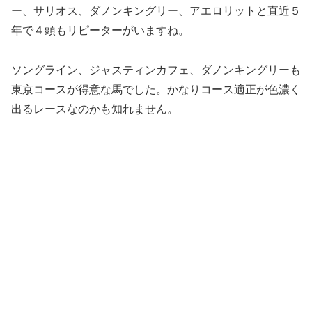
ー、サリオス、ダノンキングリー、アエロリットと直近５
年で４頭もリピーターがいますね。
ソングライン、ジャスティンカフェ、ダノンキングリーも
東京コースが得意な馬でした。かなりコース適正が色濃く
出るレースなのかも知れません。