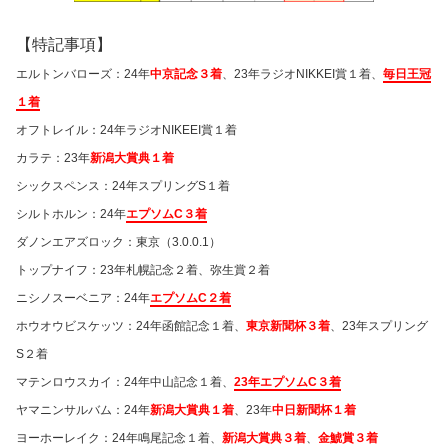
【特記事項】
エルトンバローズ：24年
中京記念３着
、23年ラジオNIKKEI賞１着、
毎日王冠
１着
オフトレイル：24年ラジオNIKEEI賞１着
カラテ：23年
新潟大賞典１着
シックスペンス：24年スプリングS１着
シルトホルン：24年
エプソムC３着
ダノンエアズロック：東京（3.0.0.1）
トップナイフ：23年札幌記念２着、弥生賞２着
ニシノスーベニア：24年
エプソムC２着
ホウオウビスケッツ：24年函館記念１着、
東京新聞杯３着
、23年スプリング
S２着
マテンロウスカイ：24年中山記念１着、
23年エプソムC３着
ヤマニンサルバム：24年
新潟大賞典１着
、23年
中日新聞杯１着
ヨーホーレイク：24年鳴尾記念１着、
新潟大賞典３着
、
金鯱賞３着