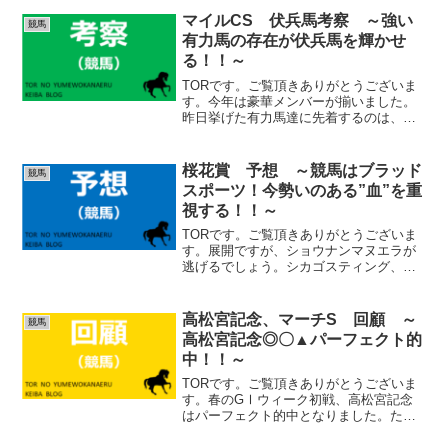
ノイタズラの回避で、最終的に１１頭と
なりました。これは天皇賞（...
マイルCS 伏兵馬考察 ～強い
競馬
有力馬の存在が伏兵馬を輝かせ
る！！～
TORです。ご覧頂きありがとうございま
す。今年は豪華メンバーが揃いました。
昨日挙げた有力馬達に先着するのは、簡
単な事ではないです。ただ、そうやって
有力馬達に人気が集まる時ほど、伏兵馬
の旨味を増します。しっかりと、伏兵馬
桜花賞 予想 ～競馬はブラッド
競馬
達もチェックしていきた...
スポーツ！今勢いのある”血”を重
視する！！～
TORです。ご覧頂きありがとうございま
す。展開ですが、ショウナンマヌエラが
逃げるでしょう。シカゴスティング、セ
キトバイースト辺りが競りかけていくか
も知れません。メンバー的にハイペース
は想像できないですね。スロー～ミドル
高松宮記念、マーチS 回顧 ～
競馬
想定です。コラソンビー...
高松宮記念◎〇▲パーフェクト的
中！！～
TORです。ご覧頂きありがとうございま
す。春のGⅠウィーク初戦、高松宮記念
はパーフェクト的中となりました。た
だ、ギリギリの予想変更でご迷惑をおか
けしました。できるだけ予想は変更しな