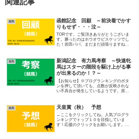
関連記事
函館記念 回顧 ～前決着でかす
競馬
りもせず・・・泣～
TORです。ご覧頂きありがとうございま
す。勝ったのはホウオウビスケッツでし
た！岩田パパ、まだまだ頑張りますね！
(adsbygoogle = window.adsbygoogle ||
[]).push({});函館記念 回顧１着 ホウオ
ウ...
新潟記念 有力馬考察 ～快速牝
競馬
馬はスターの階段を駆け上がる事
が出来るのか！？～
【お知らせ】※ブログランキングのボタ
ンを押して頂いても、点数が反映されな
い不具合が発生しているようです。原因
は調査中ですが、これにより順位が落
ち、皆様に閲覧頂ける機会が減るようで
あれば、違うブログランキングに移る等
天皇賞（秋） 予想
競馬
の対策も検討したいと思って...
←ここをクリックしてね。人気ブログラ
ンキングでトップ１０を目指していま
す！応援のクリックをお願いします。中
央競馬ランキングいよいよ天皇賞です。
出走頭数はスターズオンアース、アサマ