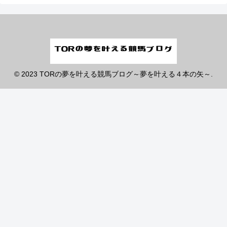
© 2023 TORの夢を叶える競馬ブログ～夢を叶える４本の矢～.