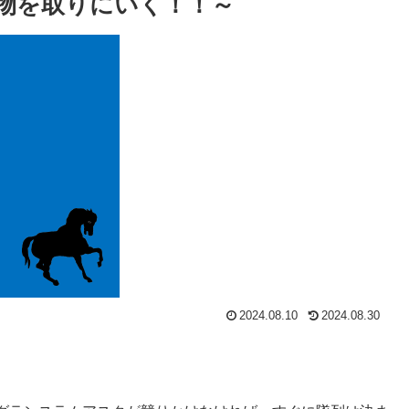
物を取りにいく！！～
2024.08.10
2024.08.30