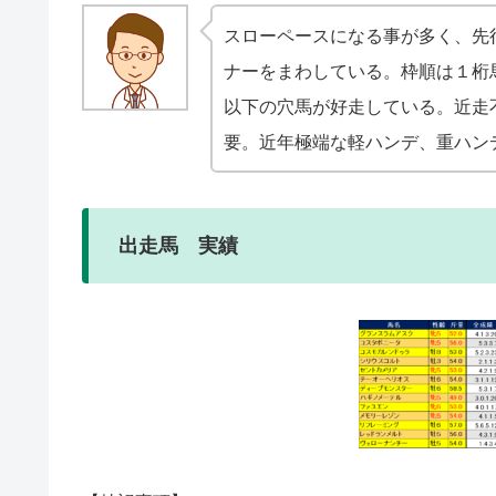
スローペースになる事が多く、先
ナーをまわしている。枠順は１桁
以下の穴馬が好走している。近走
要。近年極端な軽ハンデ、重ハン
出走馬 実績