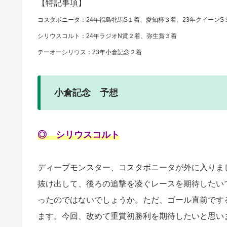
【特記事項】
コスタボニータ：24年福島牝馬S１着、愛知杯３着、23年クイーンS
シリウスコルト：24年ラジオN賞２着、弥生賞３着
テーオーシリウス：23年小倉記念２着
小倉記念 予想
◎ シリウスコルト
ディープモンスター、コスタボニータが外に入りま
抜け出して、後ろの追撃を凌ぐレースを期待したい
ったのではないでしょうか。ただ、ゴール直前です
ます。今回、改めて重賞初勝利を期待したいと思い