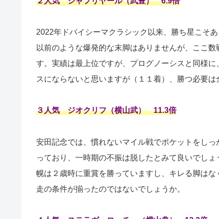
２人気 シャフリヤール（武豊） 6.9倍
2022年ドバイシーマクラシック以来、勝ち星こそ
以前のような爆発的な末脚はありませんが、ここ数
す。実績は最上位ですが、プログノーシスと同様に
スにならないと思いますが（１１着）、勝つ必要は
３人気 ジオクリフ（横山武） 11.3倍
安田記念では、慣れないマイル戦でポケットをしっ
っており、一時期の不振は脱したとみて良いでしょ
幌は２歳時に重賞を勝っていますし、キレる脚はな
走の条件が揃ったのではないでしょうか。